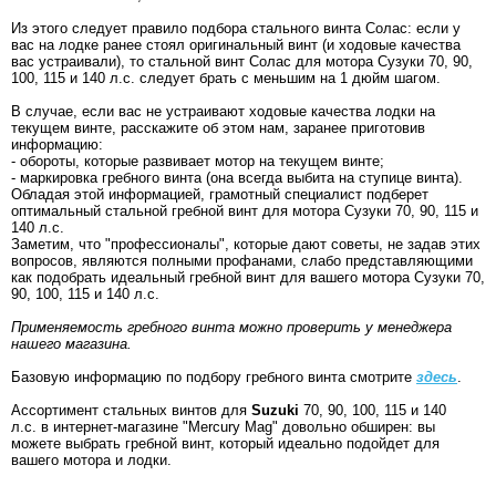
Из этого следует правило подбора стального винта Солас: если у
вас на лодке ранее стоял оригинальный винт (и ходовые качества
вас устраивали), то стальной винт Солас для мотора Сузуки 70, 90,
100, 115 и 140 л.с. следует брать с меньшим на 1 дюйм шагом.
В случае, если вас не устраивают ходовые качества лодки на
текущем винте, расскажите об этом нам, заранее приготовив
информацию:
- обороты, которые развивает мотор на текущем винте;
- маркировка гребного винта (она всегда выбита на ступице винта).
Обладая этой информацией, грамотный специалист подберет
оптимальный стальной гребной винт для мотора Сузуки 70, 90, 115 и
140 л.с.
Заметим, что "профессионалы", которые дают советы, не задав этих
вопросов, являются полными профанами, слабо представляющими
как подобрать идеальный гребной винт для вашего мотора Сузуки 70,
90, 100, 115 и 140 л.с.
Применяемость гребного винта можно проверить у менеджера
нашего магазина.
Базовую информацию по подбору гребного винта смотрите
здесь
.
Ассортимент стальных винтов для
Suzuki
70, 90, 100, 115 и 140
л.с.
в интернет-магазине "Mercury Mag" довольно обширен: вы
можете выбрать гребной винт, который идеально подойдет для
вашего мотора и лодки.