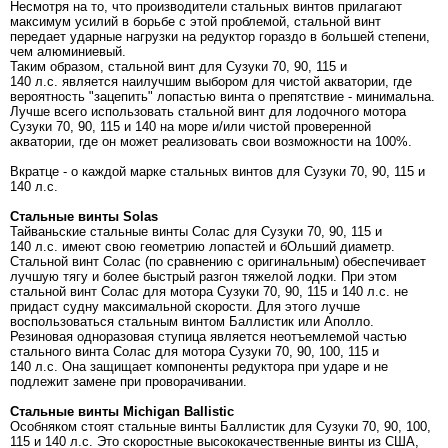
Несмотря на то, что производители стальных винтов прилагают
максимум усилий в борьбе с этой проблемой, стальной винт
передает ударные нагрузки на редуктор гораздо в большей степени,
чем алюминиевый.
Таким образом, стальной винт для Сузуки 70, 90, 115 и
140 л.с. является наилучшим выбором для чистой акватории, где
вероятность "зацепить" лопастью винта о препятствие - минимальна.
Лучше всего использовать стальной винт для лодочного мотора
Сузуки 70, 90, 115 и 140 на море и/или чистой проверенной
акватории, где он может реализовать свои возможности на 100%.
Вкратце - о каждой марке стальных винтов для Сузуки 70, 90, 115 и
140 л.с.
Стальные в
инты Solas
Тайваньские стальные винты Солас для Сузуки 70, 90, 115 и
140 л.с. имеют свою геометрию лопастей и бОльший диаметр.
Стальной винт Солас (по сравнению с оригинальным) обеспечивает
лучшую тягу и более быстрый разгон тяжелой лодки. При этом
стальной винт Солас для мотора Сузуки 70, 90, 115 и 140 л.с. не
придаст судну максимальной скорости. Для этого лучше
воспользоваться стальным винтом Баллистик или Аполло.
Резиновая одноразовая ступица является неотъемлемой частью
стального винта Солас для мотора Сузуки 70, 90, 100, 115 и
140 л.с. Она защищает компоненты редуктора при ударе и не
подлежит замене при проворачивании.
Стальные в
инты Michigan Ballistic
Особняком стоят стальные винты Баллистик для Сузуки 70, 90, 100,
115 и 140 л.с. Это скоростные высококачественные винты из США,