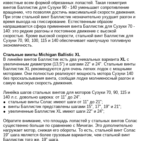
известные всем формой обрезанных лопастей. Такая геометрия
винтов Баллистик для Сузуки 90 - 140 уменьшает сопротивление
вращению, что позволяя достичь максимальной скорости движения.
При этом стальной винт Баллистик незначительно ухудшит разгон и
время выхода на глиссирование. Естественным образом
напрашивается сфера применения винта Баллистик для Сузуки 70 -
140: это редкие разгоны и постоянное движение с высокой
скоростью. Кроме высокой скорости, стальной винт Баллистик для
Сузуки 70, 90, 100, 115 и 140 обеспечивает наилучшую топливную
экономичность.
Стальные в
инты Michigan Ballistic XL
В линейке винтов Баллистик есть два уникальных варианта
XL
с
увеличенным диаметром (13,5") и шагами 22" и 24". Стальные винты
Баллистик XL рекомендуются для очень легких лодок с мощными
моторами. Они полностью реализуют мощность мотора Сузуки 140
без проскальзывания винта, сообщая лодке молниеносный разгон и
самую высокую скорость движения.
Линейка шагов стальных винтов для моторов Сузуки 70, 90, 115 и
140 л.с. довольно широка: от 11" до 24".
● стальные винты Солас имеют шаги от 11" до 21";
● винты Баллистик представлены шагами 15", 17", 19" и 21";
● увеличенные Баллистик XL имеют шаги 22" и 24";
Обратите внимание, что площадь лопастей у стальных винтов Солас
существенно больше по сравнению с Мичиган. Это дополнительно
нагружает мотор, снижая его обороты. То есть, стальной винт Солас
19" шага является более грузовым вариантом, чем стальной винт
Баллистик того же, 19" шага.