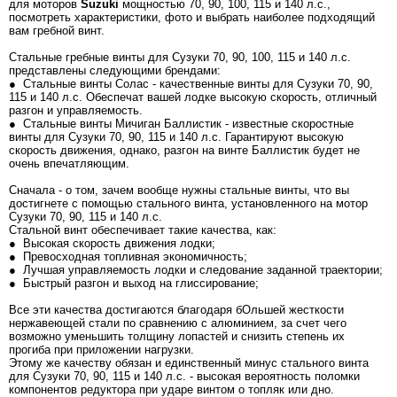
для моторов
Suzuki
мощностью 70, 90, 100, 115 и 140 л.с.,
посмотреть характеристики, фото и выбрать наиболее подходящий
вам гребной винт.
Стальные гребные винты для Сузуки 70, 90, 100, 115 и 140 л.с.
представлены следующими брендами:
● Стальные винты Солас - качественные винты для Сузуки 70, 90,
115 и 140 л.с. Обеспечат вашей лодке высокую скорость, отличный
разгон и управляемость.
● Стальные винты Мичиган Баллистик - известные скоростные
винты для Сузуки 70, 90, 115 и 140 л.с. Гарантируют высокую
скорость движения, однако, разгон на винте Баллистик будет не
очень впечатляющим.
Сначала - о том, зачем вообще нужны стальные винты, что вы
достигнете с помощью стального винта, установленного на мотор
Сузуки 70, 90, 115 и 140 л.с.
Стальной винт обеспечивает такие качества, как:
● Высокая скорость движения лодки;
● Превосходная топливная экономичность;
● Лучшая управляемость лодки и следование заданной траектории;
● Быстрый разгон и выход на глиссирование;
Все эти качества достигаются благодаря бОльшей жесткости
нержавеющей стали по сравнению с алюминием, за счет чего
возможно уменьшить толщину лопастей и снизить степень их
прогиба при приложении нагрузки.
Этому же качеству обязан и единственный минус стального винта
для Сузуки 70, 90, 115 и 140 л.с. - высокая вероятность поломки
компонентов редуктора при ударе винтом о топляк или дно.