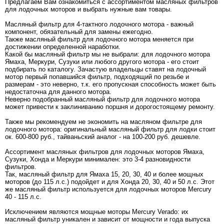
Предлагаем Вам ознакомиться с ассортиментом масляных фильтров
для лодочных моторов и выбрать нужные вам товары.
Масляный фильтр для 4-тактного лодочного мотора - важный
компонент, обязательный для замены ежегодно.
Также масляный фильтр для лодочного мотора меняется при
достижении определенной наработки.
Какой бы масляный фильтр мы не выбрали: для лодочного мотора
Ямаха, Меркури, Сузуки или любого другого мотора - его стоит
подбирать по каталогу. Зачастую владельцы ставят на лодочный
мотор первый попавшийся фильтр, подходящий по резьбе и
размерам - это неверно, т.к. его пропускная способность может быть
недостаточна для данного мотора.
Неверно подобранный масляный фильтр для лодочного мотора
может привести к заклиниванию поршня и дорогостоящему ремонту.
Также мы рекомендуем не экономить на масляном фильтре для
лодочного мотора: оригинальный масляный фильтр для лодки стоит
ок. 600-800 руб., тайваньский аналог - на 100-200 руб. дешевле.
Ассортимент масляных фильтров для лодочных моторов Ямаха,
Сузуки, Хонда и Меркури минимален: это 3-4 разновидности
фильтров.
Так, масляный фильтр для Ямаха 15, 20, 30, 40 и более мощных
моторов (до 115 л.с.) подойдет и для Хонда 20, 30, 40 и 50 л.с. Этот
же масляный фильтр используется для лодочных моторов Mercury
40 - 115 л.с.
Исключением являются мощные моторы Mercury Verado: их
масляный фильтр уникален и зависит от мощности и года выпуска