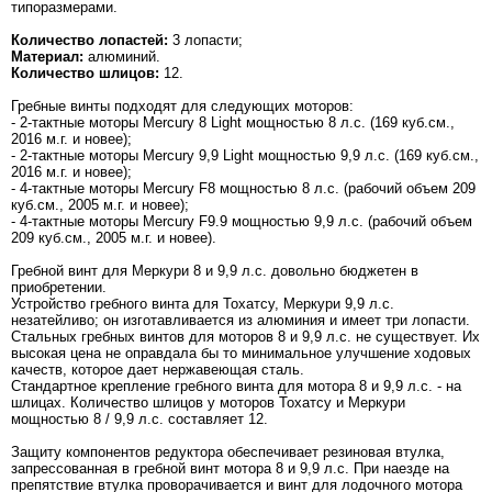
типоразмерами.
Количество лопастей:
3 лопасти;
Материал:
алюминий.
Количество шлицов:
12.
Гребные винты подходят для следующих моторов:
- 2-тактные моторы Mercury 8 Light мощностью 8 л.с. (169 куб.см.,
2016 м.г. и новее);
- 2-тактные моторы Mercury 9,9 Light мощностью 9,9 л.с. (169 куб.см.,
2016 м.г. и новее);
- 4-тактные моторы Mercury F8 мощностью 8 л.с. (рабочий объем 209
куб.см., 2005 м.г. и новее);
- 4-тактные моторы Mercury F9.9 мощностью 9,9 л.с. (рабочий объем
209 куб.см., 2005 м.г. и новее).
Гребной винт для Меркури 8 и 9,9 л.с. довольно бюджетен в
приобретении.
Устройство гребного винта для Тохатсу, Меркури 9,9 л.с.
незатейливо; он изготавливается из алюминия и имеет три лопасти.
Стальных гребных винтов для моторов 8 и 9,9 л.с. не существует. Их
высокая цена не оправдала бы то минимальное улучшение ходовых
качеств, которое дает нержавеющая сталь.
Стандартное крепление гребного винта для мотора 8 и 9,9 л.с. - на
шлицах. Количество шлицов у моторов Тохатсу и Меркури
мощностью 8 / 9,9 л.с. составляет 12.
Защиту компонентов редуктора обеспечивает резиновая втулка,
запрессованная в гребной винт мотора 8 и 9,9 л.с. При наезде на
препятствие втулка проворачивается и винт для лодочного мотора