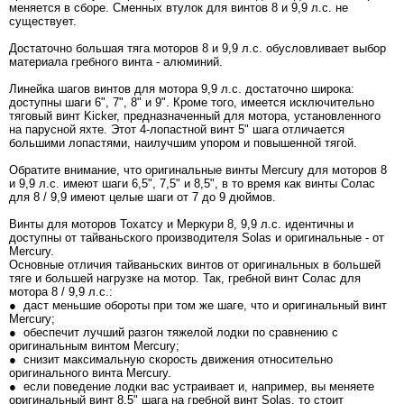
меняется в сборе. Сменных втулок для винтов 8 и 9,9 л.с. не
существует.
Достаточно большая тяга моторов 8 и 9,9 л.с. обусловливает выбор
материала гребного винта - алюминий.
Линейка шагов винтов для мотора 9,9 л.с. достаточно широка:
доступны шаги 6", 7", 8" и 9". Кроме того, имеется исключительно
тяговый винт Kicker, предназначенный для мотора, установленного
на парусной яхте. Этот 4-лопастной винт 5" шага отличается
большими лопастями, наилучшим упором и повышенной тягой.
Обратите внимание, что оригинальные винты Mercury для моторов 8
и 9,9 л.с. имеют шаги 6,5", 7,5" и 8,5", в то время как винты Солас
для 8 / 9,9 имеют целые шаги от 7 до 9 дюймов.
Винты для моторов Тохатсу и Меркури 8, 9,9 л.с. идентичны и
доступны от тайваньского производителя Solas и оригинальные - от
Mercury.
Основные отличия тайваньских винтов от оригинальных в большей
тяге и большей нагрузке на мотор. Так, гребной винт Солас для
мотора 8 / 9,9 л.с.:
● даст меньшие обороты при том же шаге, что и оригинальный винт
Mercury;
● обеспечит лучший разгон тяжелой лодки по сравнению с
оригинальным винтом Mercury;
● снизит максимальную скорость движения относительно
оригинального винта Mercury.
● если поведение лодки вас устраивает и, например, вы меняете
оригинальный винт 8,5" шага на гребной винт Solas, то стоит