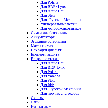
Для Polaris
Для BRP / Lynx
Для Arctic Cat
Для Stels
Для "Русской Механики"
Универсальные чехлы
Для мотобуксировщиков
Сумки для бензопилы
Аккумуляторы
Зарядные устройства
Масла и смазки
Накладки для лыж
Бамперы, защита
Ветровые стекла
Для Arctic Cat
Для BRP, Lynx
Для Polaris
Для Yamaha
Для Stels
Для Irbis
Для "Русской Механики"
Для прочих снегоходов
Склизы
Сани
Коньки лыж