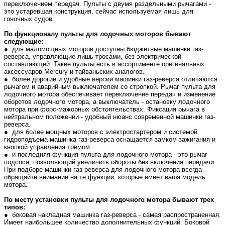
переключением передач. Пульты с двумя раздельными рычагами -
это устаревшая конструкция, сейчас используемая лишь для
гоночных судов.
По функционалу пульты для лодочных моторов бывают
следующие:
● для маломощных моторов доступны бюджетные машинки газ-
реверса, управляющие лишь тросами, без электрической
составляющей. Такие пульты есть в ассортименте оригинальных
аксессуаров Mercury и тайваньских аналогов.
● более дорогие и удобные версии машинки газ-реверса отличаются
рычагом и аварийным выключателем со стропкой. Рычаг пульта для
лодочного мотора обеспечивает переключение передач и изменение
оборотов лодочного мотора, а выключатель - остановку лодочного
мотора при форс-мажорных обстоятельствах. Фиксация рычага в
нейтральном положении - удобный нюанс современной машинки газ-
реверса.
● для более мощных моторов с электростартером и системой
гидроподъема машинка газ-реверса оснащается замком зажигания и
кнопкой управления тримом.
● и последняя функция пульта для лодочного мотора - это рычаг
подсоса, позволяющий увеличить обороты без включения передачи.
При подборе машинки газ-реверса для лодочного мотора всегда
обращайте внимание на те функции, которые имеет ваша модель
мотора.
По месту установки пульты для лодочного мотора бывают трех
типов:
● боковая накладная машинка газ-реверса - самая распространенная.
Имеет наибольшее количество дополнительных функций. Боковой