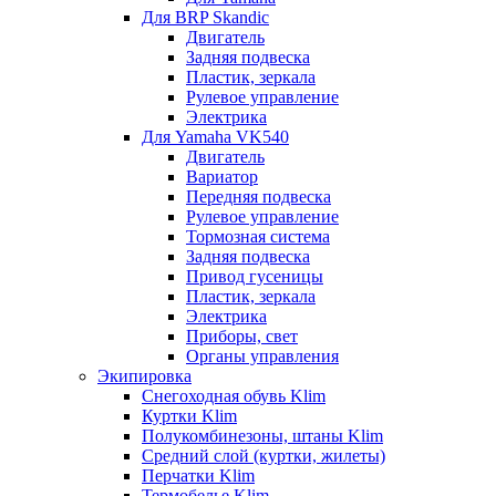
Для BRP Skandic
Двигатель
Задняя подвеска
Пластик, зеркала
Рулевое управление
Электрика
Для Yamaha VK540
Двигатель
Вариатор
Передняя подвеска
Рулевое управление
Тормозная система
Задняя подвеска
Привод гусеницы
Пластик, зеркала
Электрика
Приборы, свет
Органы управления
Экипировка
Снегоходная обувь Klim
Куртки Klim
Полукомбинезоны, штаны Klim
Средний слой (куртки, жилеты)
Перчатки Klim
Термобелье Klim