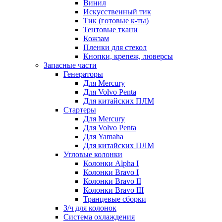
Винил
Искусственный тик
Тик (готовые к-ты)
Тентовые ткани
Кожзам
Пленки для стекол
Кнопки, крепеж, люверсы
Запасные части
Генераторы
Для Mercury
Для Volvo Penta
Для китайских ПЛМ
Стартеры
Для Mercury
Для Volvo Penta
Для Yamaha
Для китайских ПЛМ
Угловые колонки
Колонки Alpha I
Колонки Bravo I
Колонки Bravo II
Колонки Bravo III
Транцевые сборки
З/ч для колонок
Система охлаждения