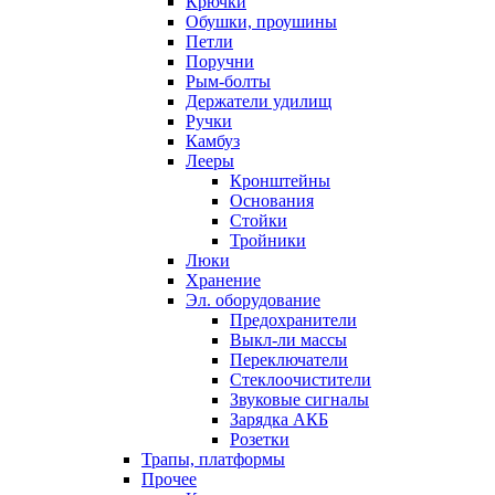
Крючки
Обушки, проушины
Петли
Поручни
Рым-болты
Держатели удилищ
Ручки
Камбуз
Лееры
Кронштейны
Основания
Стойки
Тройники
Люки
Хранение
Эл. оборудование
Предохранители
Выкл-ли массы
Переключатели
Стеклоочистители
Звуковые сигналы
Зарядка АКБ
Розетки
Трапы, платформы
Прочее