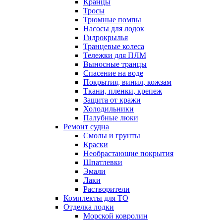
Кранцы
Тросы
Трюмные помпы
Насосы для лодок
Гидрокрылья
Транцевые колеса
Тележки для ПЛМ
Выносные транцы
Спасение на воде
Покрытия, винил, кожзам
Ткани, пленки, крепеж
Защита от кражи
Холодильники
Палубные люки
Ремонт судна
Смолы и грунты
Краски
Необрастающие покрытия
Шпатлевки
Эмали
Лаки
Растворители
Комплекты для ТО
Отделка лодки
Морской ковролин