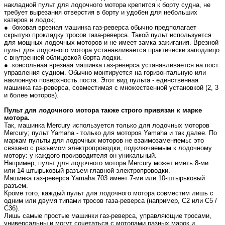
накладной пульт для лодочного мотора крепится к борту судна, не
требует вырезания отверстия в борту и удобен для небольших
катеров и лодок;
● боковая врезная машинка газ-реверса обычно предполагает
скрытую прокладку тросов газа-реверса. Такой пульт используется
для мощных лодочных моторов и не имеет замка зажигания. Врезной
пульт для лодочного мотора устанавливается практически заподлицо
с внутренней облицовкой борта лодки.
● консольная врезная машинка газ-реверса устанавливается на пост
управления судном. Обычно монтируется на горизонтальную или
наклонную поверхность поста. Этот вид пульта - единственная
машинка газ-реверса, совместимая с множественной установкой (2, 3
и более моторов).
Пульт для лодочного мотора также строго привязан к марке
мотора.
Так, машинка Mercury используется только для лодочных моторов
Mercury; пульт Yamaha - только для моторов Yamaha и так далее. По
маркам пульты для лодочных моторов не взаимозаменяемы: это
связано с разъемом электропроводки, подключаемым к лодочному
мотору: у каждого производителя он уникальный.
Например, пульт для лодочного мотора Mercury может иметь 8-ми
или 14-штырьковый разъем главной электропроводки.
Машинка газ-реверса Yamaha 703 имеет 7-ми или 10-штырьковый
разъем.
Кроме того, каждый пульт для лодочного мотора совместим лишь с
одним или двумя типами тросов газа-реверса (например, С2 или C5 /
C36).
Лишь самые простые машинки газ-реверса, управляющие тросами,
универсальны и могут сочетаться с моторами разных марок и