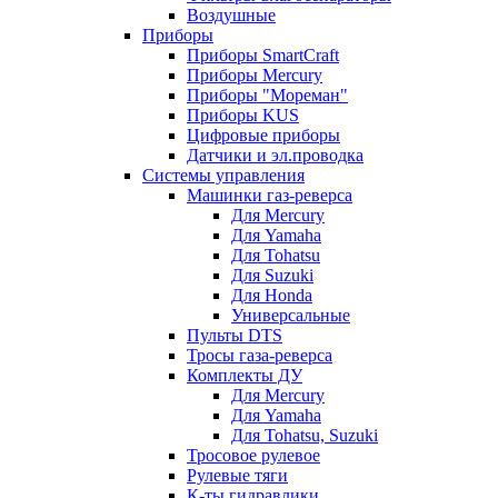
Воздушные
Приборы
Приборы SmartCraft
Приборы Mercury
Приборы "Мореман"
Приборы KUS
Цифровые приборы
Датчики и эл.проводка
Системы управления
Машинки газ-реверса
Для Mercury
Для Yamaha
Для Tohatsu
Для Suzuki
Для Honda
Универсальные
Пульты DTS
Тросы газа-реверса
Комплекты ДУ
Для Mercury
Для Yamaha
Для Tohatsu, Suzuki
Тросовое рулевое
Рулевые тяги
К-ты гидравлики