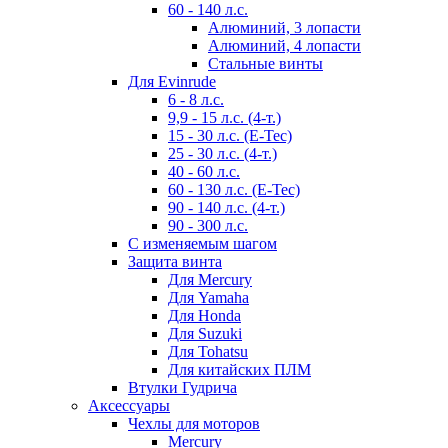
60 - 140 л.с.
Алюминий, 3 лопасти
Алюминий, 4 лопасти
Стальные винты
Для Evinrude
6 - 8 л.с.
9,9 - 15 л.с. (4-т.)
15 - 30 л.с. (E-Tec)
25 - 30 л.с. (4-т.)
40 - 60 л.с.
60 - 130 л.с. (E-Tec)
90 - 140 л.с. (4-т.)
90 - 300 л.с.
С изменяемым шагом
Защита винта
Для Mercury
Для Yamaha
Для Honda
Для Suzuki
Для Tohatsu
Для китайских ПЛМ
Втулки Гудрича
Аксессуары
Чехлы для моторов
Mercury