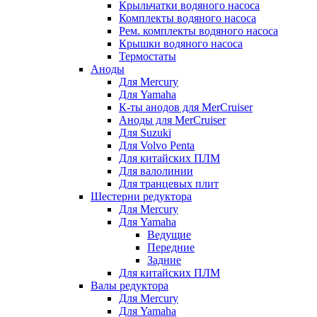
Крыльчатки водяного насоса
Комплекты водяного насоса
Рем. комплекты водяного насоса
Крышки водяного насоса
Термостаты
Аноды
Для Mercury
Для Yamaha
К-ты анодов для MerCruiser
Аноды для MerCruiser
Для Suzuki
Для Volvo Penta
Для китайских ПЛМ
Для валолинии
Для транцевых плит
Шестерни редуктора
Для Mercury
Для Yamaha
Ведущие
Передние
Задние
Для китайских ПЛМ
Валы редуктора
Для Mercury
Для Yamaha