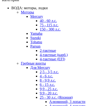
ВОДА: моторы, лодки
Моторы
Mercury
40 - 60 л.с.
75 - 115 л.с.
150 - 300 л.с.
Yamaha
Suzuki
Tohatsu
Parsun
2-тактные
4-тактные (карб.)
4-тактные (EFI)
Гребные винты
Для Mercury
2,5 - 3,5 л.с.
4 - 6 л.с.
8 - 9,9 л.с.
6 - 15 л.с.
9,9 - 25 л.с.
9.9 - 20 л.с.
25 - 30 л.с. (Япония)
Алюминий, 3 лопасти
Алюминий, 4 лопасти