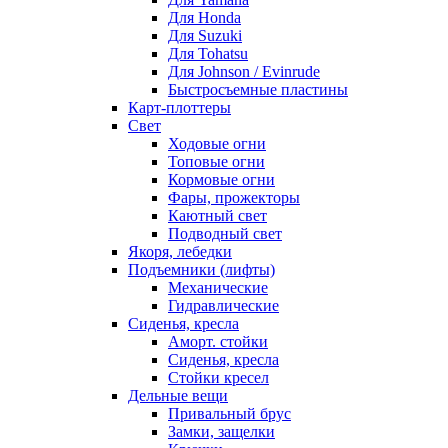
Для Honda
Для Suzuki
Для Tohatsu
Для Johnson / Evinrude
Быстросъемные пластины
Карт-плоттеры
Свет
Ходовые огни
Топовые огни
Кормовые огни
Фары, прожекторы
Каютный свет
Подводный свет
Якоря, лебедки
Подъемники (лифты)
Механические
Гидравлические
Сиденья, кресла
Аморт. стойки
Сиденья, кресла
Стойки кресел
Дельные вещи
Привальный брус
Замки, защелки