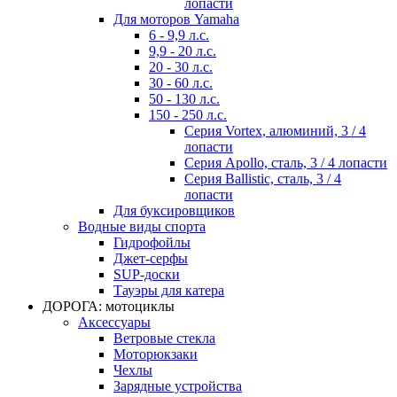
лопасти
Для моторов Yamaha
6 - 9,9 л.с.
9,9 - 20 л.с.
20 - 30 л.с.
30 - 60 л.с.
50 - 130 л.с.
150 - 250 л.с.
Серия Vortex, алюминий, 3 / 4
лопасти
Серия Apollo, сталь, 3 / 4 лопасти
Серия Ballistic, сталь, 3 / 4
лопасти
Для буксировщиков
Водные виды спорта
Гидрофойлы
Джет-серфы
SUP-доски
Тауэры для катера
ДОРОГА: мотоциклы
Аксессуары
Ветровые стекла
Моторюкзаки
Чехлы
Зарядные устройства