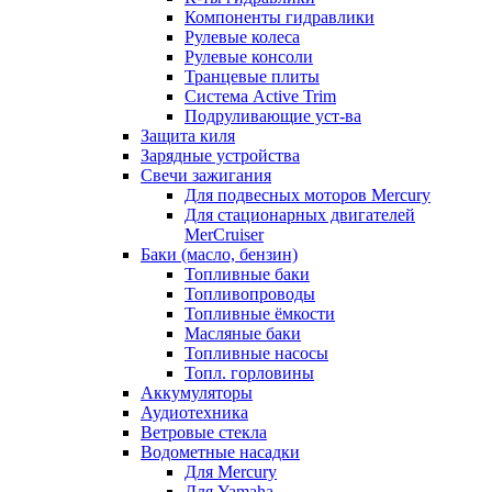
Компоненты гидравлики
Рулевые колеса
Рулевые консоли
Транцевые плиты
Система Active Trim
Подруливающие уст-ва
Защита киля
Зарядные устройства
Свечи зажигания
Для подвесных моторов Mercury
Для стационарных двигателей
MerCruiser
Баки (масло, бензин)
Топливные баки
Топливопроводы
Топливные ёмкости
Масляные баки
Топливные насосы
Топл. горловины
Аккумуляторы
Аудиотехника
Ветровые стекла
Водометные насадки
Для Mercury
Для Yamaha