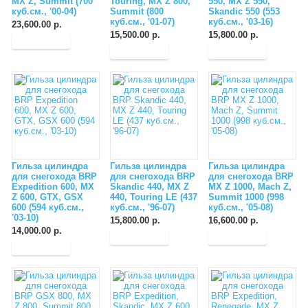
MX Z, Summit (700
Touring, MX Z 800,
550, MX Z 550,
куб.см., '00-04)
Summit (800
Skandic 550 (553
куб.см., '01-07)
куб.см., '03-16)
23,600.00 р.
15,500.00 р.
15,800.00 р.
Гильза цилиндра
Гильза цилиндра
Гильза цилиндра
для снегохода BRP
для снегохода BRP
для снегохода BRP
Expedition 600, MX
Skandic 440, MX Z
MX Z 1000, Mach Z,
Z 600, GTX, GSX
440, Touring LE (437
Summit 1000 (998
600 (594 куб.см.,
куб.см., '96-07)
куб.см., '05-08)
'03-10)
15,800.00 р.
16,600.00 р.
14,000.00 р.