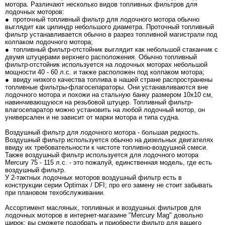
мотора. Различают несколько видов топливных фильтров для
лодочных моторов:
● проточный топливный фильтр для лодочного мотора обычно
выглядит как цилиндр небольшого диаметра. Проточный топливный
фильтр устанавливается обычно в разрез топливной магистрали под
колпаком лодочного мотора;
● топливный фильтр-отстойник выглядит как небольшой стаканчик с
двумя штуцерами верхнего расположения. Обычно топливный
фильтр-отстойник используется на лодочных моторах небольшой
мощности 40 - 60 л.с. и также расположен под колпаком мотора;
● ввиду низкого качества топлива в нашей стране распространены
топливные фильтры-флагосепараторы. Они устанавливаются вне
лодочного мотора и похожи на стальную банку размером 10х10 см,
навинчивающуюся на резьбовой штуцер. Топливный фильтр-
влагосепаратор можно установить на любой лодочный мотор, он
универсален и не зависит от марки мотора и типа судна.
Воздушный фильтр для лодочного мотора - большая редкость.
Воздушный фильтр используется обычно на дизельных двигателях
ввиду их требовательности к чистоте топливно-воздушной смеси.
Также воздушный фильтр используется для лодочного мотора
Mercury 75 - 115 л.с. - это пожалуй, единственная модель, где есть
воздушный фильтр.
У 2-тактных лодочных моторов воздушный фильтр есть в
конструкции серии Optimax / DFI; про его замену не стоит забывать
при плановом техобслуживании.
Ассортимент масляных, топливных и воздушных фильтров для
лодочных моторов в интернет-магазине "Mercury Mag" довольно
широк: вы сможете подобрать и приобрести фильтр для вашего