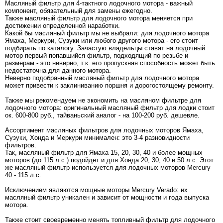
Масляный фильтр для 4-тактного лодочного мотора - важный
компонент, обязательный для замены ежегодно.
Также масляный фильтр для лодочного мотора меняется при
достижении определенной наработки.
Какой бы масляный фильтр мы не выбрали: для лодочного мотора
Ямаха, Меркури, Сузуки или любого другого мотора - его стоит
подбирать по каталогу. Зачастую владельцы ставят на лодочный
мотор первый попавшийся фильтр, подходящий по резьбе и
размерам - это неверно, т.к. его пропускная способность может быть
недостаточна для данного мотора.
Неверно подобранный масляный фильтр для лодочного мотора
может привести к заклиниванию поршня и дорогостоящему ремонту.
Также мы рекомендуем не экономить на масляном фильтре для
лодочного мотора: оригинальный масляный фильтр для лодки стоит
ок. 600-800 руб., тайваньский аналог - на 100-200 руб. дешевле.
Ассортимент масляных фильтров для лодочных моторов Ямаха,
Сузуки, Хонда и Меркури минимален: это 3-4 разновидности
фильтров.
Так, масляный фильтр для Ямаха 15, 20, 30, 40 и более мощных
моторов (до 115 л.с.) подойдет и для Хонда 20, 30, 40 и 50 л.с. Этот
же масляный фильтр используется для лодочных моторов Mercury
40 - 115 л.с.
Исключением являются мощные моторы Mercury Verado: их
масляный фильтр уникален и зависит от мощности и года выпуска
мотора.
Также стоит своевременно менять топливный фильтр для лодочного