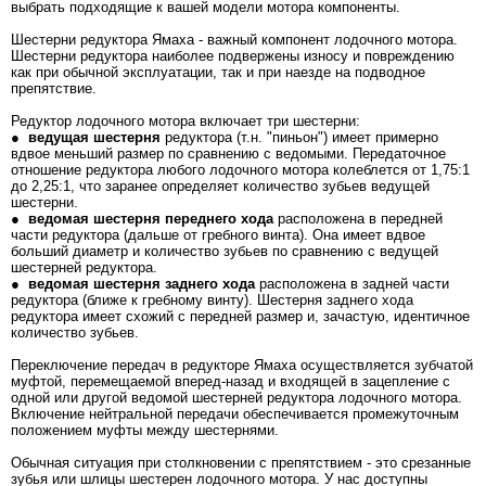
выбрать подходящие к вашей модели мотора компоненты.
Шестерни редуктора Ямаха - важный компонент лодочного мотора.
Шестерни редуктора наиболее подвержены износу и повреждению
как при обычной эксплуатации, так и при наезде на подводное
препятствие.
Редуктор лодочного мотора включает три шестерни:
●
ведущая шестерня
редуктора (т.н. "пиньон") имеет примерно
вдвое меньший размер по сравнению с ведомыми. Передаточное
отношение редуктора любого лодочного мотора колеблется от 1,75:1
до 2,25:1, что заранее определяет количество зубьев ведущей
шестерни.
●
ведомая шестерня переднего хода
расположена в передней
части редуктора (дальше от гребного винта). Она имеет вдвое
больший диаметр и количество зубьев по сравнению с ведущей
шестерней редуктора.
●
ведомая шестерня заднего хода
расположена в задней части
редуктора (ближе к гребному винту). Шестерня заднего хода
редуктора имеет схожий с передней размер и, зачастую, идентичное
количество зубьев.
Переключение передач в редукторе Ямаха осуществляется зубчатой
муфтой, перемещаемой вперед-назад и входящей в зацепление с
одной или другой ведомой шестерней редуктора лодочного мотора.
Включение нейтральной передачи обеспечивается промежуточным
положением муфты между шестернями.
Обычная ситуация при столкновении с препятствием - это срезанные
зубья или шлицы шестерен лодочного мотора. У нас доступны