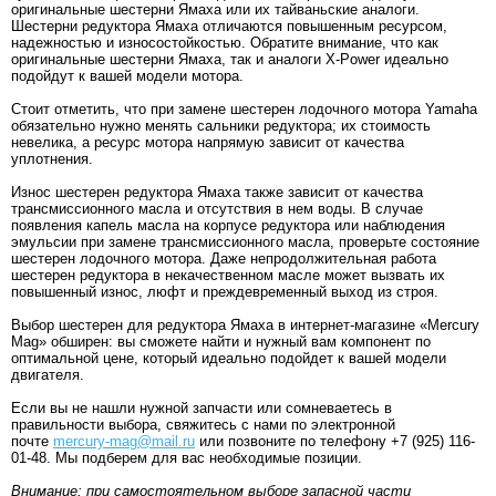
оригинальные шестерни Ямаха или их тайваньские аналоги.
Шестерни редуктора Ямаха отличаются повышенным ресурсом,
надежностью и износостойкостью. Обратите внимание, что как
оригинальные шестерни Ямаха, так и аналоги X-Power идеально
подойдут к вашей модели мотора.
Стоит отметить, что при замене шестерен лодочного мотора Yamaha
обязательно нужно менять сальники редуктора; их стоимость
невелика, а ресурс мотора напрямую зависит от качества
уплотнения.
Износ шестерен редуктора Ямаха также зависит от качества
трансмиссионного масла и отсутствия в нем воды. В случае
появления капель масла на корпусе редуктора или наблюдения
эмульсии при замене трансмиссионного масла, проверьте состояние
шестерен лодочного мотора. Даже непродолжительная работа
шестерен редуктора в некачественном масле может вызвать их
повышенный износ, люфт и преждевременный выход из строя.
Выбор шестерен для редуктора Ямаха в интернет-магазине «Mercury
Mag» обширен: вы сможете найти и нужный вам компонент по
оптимальной цене, который идеально подойдет к вашей модели
двигателя.
Если вы не нашли нужной запчасти или сомневаетесь в
правильности выбора, свяжитесь с нами по электронной
почте
mercury-mag@mail.ru
или позвоните по телефону +7 (925) 116-
01-48. Мы подберем для вас необходимые позиции.
Внимание: при самостоятельном выборе запасной части