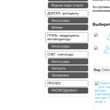
Водные виды спорта
Ассортимен
алюминиевы
ДОРОГА: мотоциклы
Аксессуары
Выберит
Шлемы
ГРЯЗЬ: квадроциклы,
2 
мотовездеходы
Аксессуары
75 -
СНЕГ: снегоходы
Аксессуары
Запчасти
Вид:
Спис
Экипировка
ПРОЧЕЕ
РАСПРОДАЖА!!!