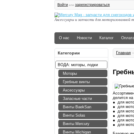
Войти
зарегистрироваться
или
Аксессуары и запчасти для моторизованной т
О нас
Новости
Каталог
Оплат
Категории
Главная
ВОДА: моторы, лодки
Гребн
Моторы
Гребные винты
Аксессуары
Ассортимен
делится на
Запасные части
● для мот
● для мот
Винты BaekSan
● для мот
Винты Solas
● для мот
● для мот
Винты Mercury
● для мот
Винты Michigan
Базовую ин