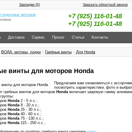
Закладки (0)
Заказать обратный звонок
+7 (925) 116-01-48
ехники
+7 (925) 116-01-48
а
Доставка
Сервис
Прокат
Статьи
Контакты
»
ВОДА: моторы, лодки
»
Гребные винты
»
Для Honda
ые винты для моторов Honda
Предлагаем вам ознакомиться с ассортим
посмотреть характеристики, фото и выбра
т гребных винтов для моторов
Honda
включает широкую гамму алюмини
 группы:
оров
Honda
2 - 5 л.с.;
оров
Honda
8 - 20 л.с.;
оров
Honda
25 - 30 л.с.;
оров
Honda
40 - 60 л.с.;
оров
Honda
75 - 130 л.с.;
оров
Honda
115 - 250 л.с.;
формацию по подбору гребного винта смотрите
здесь
.