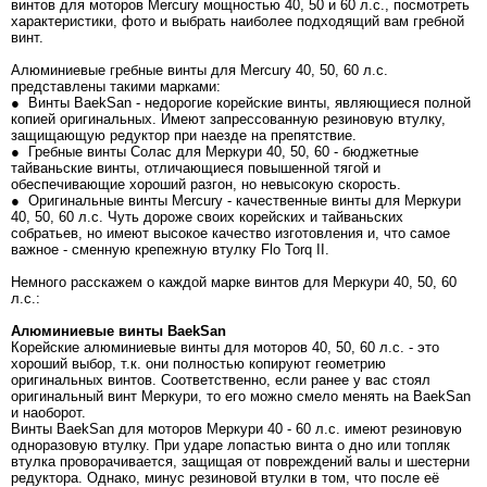
винтов для моторов Mercury мощностью 40, 50 и 60 л.с., посмотреть
характеристики, фото и выбрать наиболее подходящий вам гребной
винт.
Алюминиевые гребные винты для Mercury 40, 50, 60 л.с.
представлены такими марками:
● Винты BaekSan - недорогие корейские винты, являющиеся полной
копией оригинальных. Имеют запрессованную резиновую втулку,
защищающую редуктор при наезде на препятствие.
● Гребные винты Солас для Меркури 40, 50, 60 - бюджетные
тайваньские винты, отличающиеся повышенной тягой и
обеспечивающие хороший разгон, но невысокую скорость.
● Оригинальные винты Mercury - качественные винты для Меркури
40, 50, 60 л.с. Чуть дороже своих корейских и тайваньских
собратьев, но имеют высокое качество изготовления и, что самое
важное - сменную крепежную втулку Flo Torq II.
Немного расскажем о каждой марке винтов для Меркури 40, 50, 60
л.с.:
Алюминиевые винты BaekSan
Корейские алюминиевые винты для моторов 40, 50, 60 л.с. - это
хороший выбор, т.к. они полностью копируют геометрию
оригинальных винтов. Соответственно, если ранее у вас стоял
оригинальный винт Меркури, то его можно смело менять на BaekSan
и наоборот.
Винты BaekSan для моторов Меркури 40 - 60 л.с. имеют резиновую
одноразовую втулку. При ударе лопастью винта о дно или топляк
втулка проворачивается, защищая от повреждений валы и шестерни
редуктора. Однако, минус резиновой втулки в том, что после её