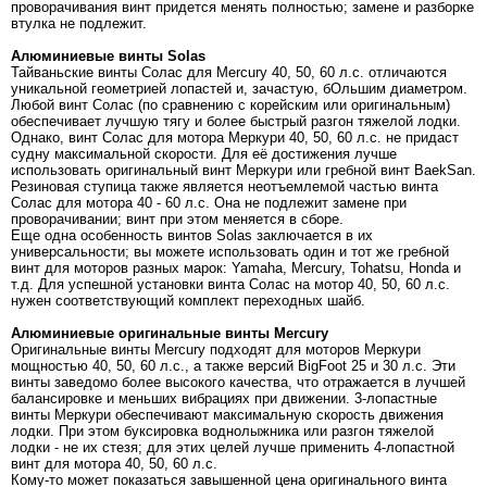
проворачивания винт придется менять полностью; замене и разборке
втулка не подлежит.
Алюминиевые в
инты Solas
Тайваньские винты Солас для Mercury 40, 50, 60 л.с. отличаются
уникальной геометрией лопастей и, зачастую, бОльшим диаметром.
Любой винт Солас (по сравнению с корейским или оригинальным)
обеспечивает лучшую тягу и более быстрый разгон тяжелой лодки.
Однако, винт Солас для мотора Меркури 40, 50, 60 л.с. не придаст
судну максимальной скорости. Для её достижения лучше
использовать оригинальный винт Меркури или гребной винт BaekSan.
Резиновая ступица также является неотъемлемой частью винта
Солас для мотора 40 - 60 л.с. Она не подлежит замене при
проворачивании; винт при этом меняется в сборе.
Еще одна особенность винтов Solas заключается в их
универсальности; вы можете использовать один и тот же гребной
винт для моторов разных марок: Yamaha, Mercury, Tohatsu, Honda и
т.д. Для успешной установки винта Солас на мотор 40, 50, 60 л.с.
нужен соответствующий комплект переходных шайб.
Алюминиевые о
ригинальные винты Mercury
Оригинальные винты Mercury подходят для моторов Меркури
мощностью 40, 50, 60 л.с., а также версий BigFoot 25 и 30 л.с. Эти
винты заведомо более высокого качества, что отражается в лучшей
балансировке и меньших вибрациях при движении. 3-лопастные
винты Меркури обеспечивают максимальную скорость движения
лодки. При этом буксировка воднолыжника или разгон тяжелой
лодки - не их стезя; для этих целей лучше применить 4-лопастной
винт для мотора 40, 50, 60 л.с.
Кому-то может показаться завышенной цена оригинального винта