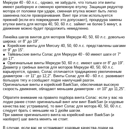
Меркури 40 - 60 л.с., однако, не забудьте, что только эти винты
имеют разборную и сменную крепежную втулку. Защищая редуктор
мотора от поломки при ударе, сменная втулка может быть легко
заменена после проворачивания. Винт при этом используется
прежний (если его повреждения это допускают), процедура замены
втулки винта для мотора 40, 50, 60 л.с. займет не более 5 минут, а
движение можно будет продолжить немедленно.
Линейка шагов винтов для моторов Меркури 40, 50, 60 л.с. довольно
широка: от 8" до 19".
● Корейские винты для Mercury 40, 50, 60 л.с. представлены шагами
от 9" до 15".
● Тайваньские винты Солас для Меркури 40 - 60 имеют шаги от 7"
до 17".
● Оригинальные винты Меркури 50, 60 л.с. имеют шаги от 8" до 19".
Диаметр у гребных винтов для моторов Меркури 40, 50, 60 л.с.
варьируется, однако, Солас отличается традиционно увеличенным
диаметром - от 11" до 12,2". Винты Солас для 40 - 60 л.с. развивают
большую тягу и сообщают лодке наилучший разгон.
Оригинальные винты и корейский BaekSan, обеспечивая высокую
скорость движения, обладают меньшим диаметром - от 10" до 11,25".
Обратите внимание на правило подбора винта Солас: если у вас на
лодке ранее стоял оригинальный винт или винт BaekSan (и ходовые
качества вас устраивали), то винт Солас для мотора 40, 50, 60 л.с.
следует брать с меньшим на 1 дюйм шагом.
При замене оригинального винта на корейский винт BaekSan (и
наоборот) шаг винта менять не стоит.
В случае, если вас не устраивают ходовые качества лодки на