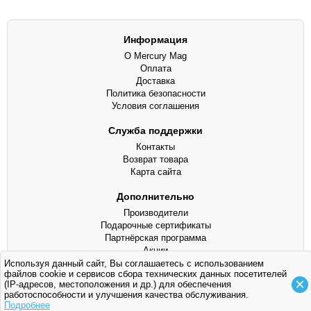
Информация
О Mercury Mag
Оплата
Доставка
Политика безопасности
Условия соглашения
Служба поддержки
Контакты
Возврат товара
Карта сайта
Дополнительно
Производители
Подарочные сертификаты
Партнёрская программа
Акции
Используя данный сайт, Вы соглашаетесь с использованием
файлов cookie и сервисов сбора технических данных посетителей
©
Mercury Mag
, 2013 - аксессуары для мототехники
×
(IP-адресов, местоположения и др.) для обеспечения
+7 (925) 116-01-48 ●
mercury-mag@mail.ru
работоспособности и улучшения качества обслуживания.
Подробнее