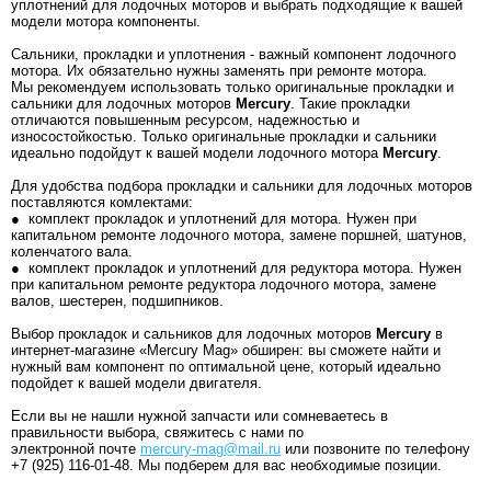
уплотнений для лодочных моторов и выбрать подходящие к вашей
модели мотора компоненты.
Сальники, прокладки и уплотнения - важный компонент лодочного
мотора. Их обязательно нужны заменять при ремонте мотора.
Мы рекомендуем использовать только оригинальные прокладки и
сальники для лодочных моторов
Mercury
. Такие прокладки
отличаются повышенным ресурсом, надежностью и
износостойкостью. Только оригинальные прокладки и сальники
идеально подойдут к вашей модели лодочного мотора
Mercury
.
Для удобства подбора прокладки и сальники для лодочных моторов
поставляются комлектами:
● комплект прокладок и уплотнений для мотора. Нужен при
капитальном ремонте лодочного мотора, замене поршней, шатунов,
коленчатого вала.
● комплект прокладок и уплотнений для редуктора мотора. Нужен
при капитальном ремонте редуктора лодочного мотора, замене
валов, шестерен, подшипников.
Выбор прокладок и сальников для лодочных моторов
Mercury
в
интернет-магазине «Mercury Mag» обширен: вы сможете найти и
нужный вам компонент по оптимальной цене, который идеально
подойдет к вашей модели двигателя.
Если вы не нашли нужной запчасти или сомневаетесь в
правильности выбора, свяжитесь с нами по
электронной почте
mercury-mag@mail.ru
или позвоните по телефону
+7 (925) 116-01-48. Мы подберем для вас необходимые позиции.