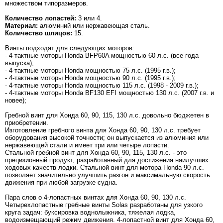
множеством типоразмеров.
Количество лопастей:
3 или 4.
Материал:
алюминий или нержавеющая сталь.
Количество шлицов:
15.
Винты подходят для следующих моторов:
- 4-тактные моторы Honda BFP60A мощностью 60 л.с. (все года
выпуска);
- 4-тактные моторы Honda мощностью 75 л.с. (1995 г.в.);
- 4-тактные моторы Honda мощностью 90 л.с. (1995 г.в.);
- 4-тактные моторы Honda мощностью 115 л.с. (1998 - 2009 г.в.);
- 4-тактные моторы Honda BF130 EFI мощностью 130 л.с. (2007 г.в. и
новее);
Гребной винт для Хонда 60, 90, 115, 130 л.с. довольно бюджетен в
приобретении.
Изготовление гребного винта для Хонда 60, 90, 130 л.с. требует
оборудования высокой точности; он выпускается из алюминия или
нержавеющей стали и имеет три или четыре лопасти.
Стальной гребной винт для Хонда 60, 90, 115, 130 л.с. - это
прецизионный продукт, разработанный для достижения наилучших
ходовых качеств лодки. Стальной винт для мотора Honda 90 л.с.
позволяет значительно улучшить разгон и максимальную скорость
движения при любой загрузке судна.
Пара слов о 4-лопастных винтах для Хонда 60, 90, 130 л.с.
Четырехлопастные гребные винты Solas разработаны для узкого
круга задач: буксировка воднолыжника, тяжелая лодка,
водоизмещающий режим движения. 4-лопастной винт для Хонда 60,