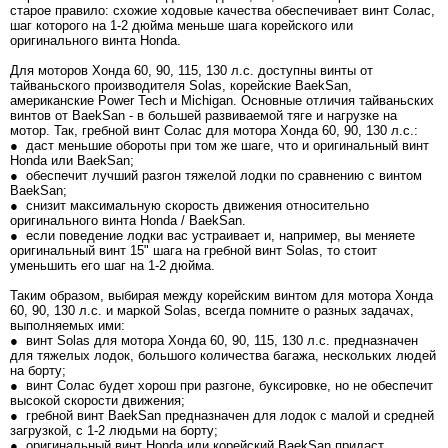
старое правило: схожие ходовые качества обеспечивает винт Солас,
шаг которого на 1-2 дюйма меньше шага корейского или
оригинального винта Honda.
Для моторов Хонда 60, 90, 115, 130 л.с. доступны винты от
тайваньского производителя Solas, корейские BaekSan,
американские Power Tech и Michigan. Основные отличия тайваньских
винтов от BaekSan - в большей развиваемой тяге и нагрузке на
мотор. Так, гребной винт Солас для мотора Хонда 60, 90, 130 л.с.:
● даст меньшие обороты при том же шаге, что и оригинальный винт
Honda или BaekSan;
● обеспечит лучший разгон тяжелой лодки по сравнению с винтом
BaekSan;
● снизит максимальную скорость движения относительно
оригинального винта Honda / BaekSan.
● если поведение лодки вас устраивает и, например, вы меняете
оригинальный винт 15" шага на гребной винт Solas, то стоит
уменьшить его шаг на 1-2 дюйма.
Таким образом, выбирая между корейским винтом для мотора Хонда
60, 90, 130 л.с. и маркой Solas, всегда помните о разных задачах,
выполняемых ими:
● винт Solas для мотора Хонда 60, 90, 115, 130 л.с. предназначен
для тяжелых лодок, большого количества багажа, нескольких людей
на борту;
● винт Солас будет хорош при разгоне, буксировке, но не обеспечит
высокой скорости движения;
● гребной винт BaekSan предназначен для лодок с малой и средней
загрузкой, с 1-2 людьми на борту;
● оригинальный винт Honda или корейский BaekSan придаст