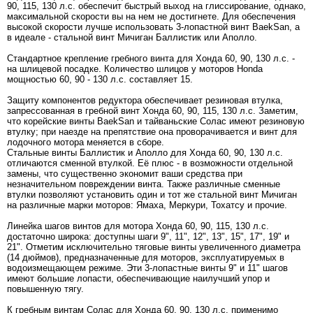
90, 115, 130 л.с. обеспечит быстрый выход на глиссирование, однако,
максимальной скорости вы на нем не достигнете. Для обеспечения
высокой скорости лучше использовать 3-лопастной винт BaekSan, а
в идеале - стальной винт Мичиган Баллистик или Аполло.
Стандартное крепление гребного винта для Хонда 60, 90, 130 л.с. -
на шлицевой посадке. Количество шлицов у моторов Honda
мощностью 60, 90 - 130 л.с. составляет 15.
Защиту компонентов редуктора обеспечивает резиновая втулка,
запрессованная в гребной винт Хонда 60, 90, 115, 130 л.с. Заметим,
что корейские винты BaekSan и тайваньские Солас имеют резиновую
втулку; при наезде на препятствие она проворачивается и винт для
лодочного мотора меняется в сборе.
Стальные винты Баллистик и Аполло для Хонда 60, 90, 130 л.с.
отличаются сменной втулкой. Её плюс - в возможности отдельной
замены, что существенно экономит ваши средства при
незначительном повреждении винта. Также различные сменные
втулки позволяют установить один и тот же стальной винт Мичиган
на различные марки моторов: Ямаха, Меркури, Тохатсу и прочие.
Линейка шагов винтов для мотора Хонда 60, 90, 115, 130 л.с.
достаточно широка: доступны шаги 9", 11", 12", 13", 15", 17", 19" и
21". Отметим исключительно тяговые винты увеличенного диаметра
(14 дюймов), предназначенные для моторов, эксплуатируемых в
водоизмещающем режиме. Эти 3-лопастные винты 9" и 11" шагов
имеют большие лопасти, обеспечивающие наилучший упор и
повышенную тягу.
К гребным винтам Солас для Хонда 60, 90, 130 л.с. применимо