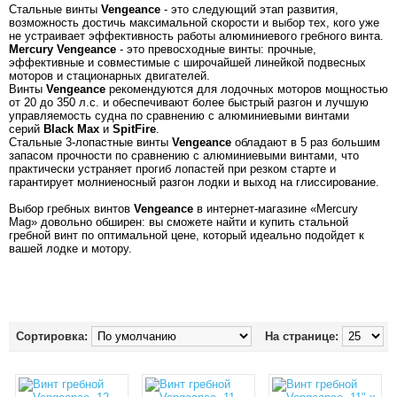
Стальные винты
Vengeance
- это следующий этап развития,
возможность достичь максимальной скорости и выбор тех, кого уже
не устраивает эффективность работы алюминиевого гребного винта.
Mercury Vengeance
- это превосходные винты: прочные,
эффективные и совместимые с широчайшей линейкой подвесных
моторов и стационарных двигателей.
Винты
Vengeance
рекомендуются для лодочных моторов мощностью
от 20 до 350 л.с. и обеспечивают более быстрый разгон и лучшую
управляемость судна по сравнению с алюминиевыми винтами
серий
Black Max
и
SpitFire
.
Стальные 3-лопастные винты
Vengeance
обладают в 5 раз большим
запасом прочности по сравнению с алюминиевыми винтами, что
практически устраняет прогиб лопастей при резком старте и
гарантирует молниеносный разгон лодки и выход на глиссирование.
Выбор гребных винтов
Vengeance
в интернет-магазине «Mercury
Mag» довольно обширен: вы сможете найти и купить стальной
гребной винт по оптимальной цене, который идеально подойдет к
вашей лодке и мотору.
Сортировка:
На странице: