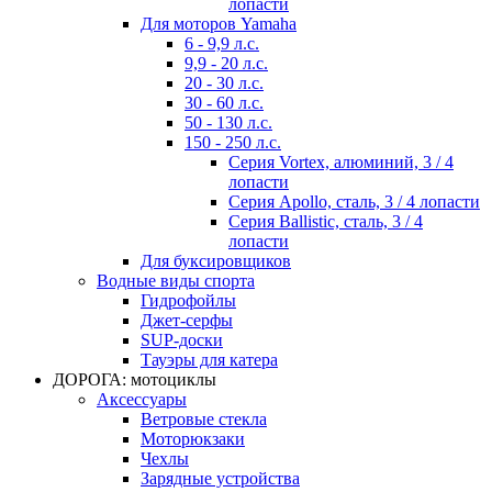
лопасти
Для моторов Yamaha
6 - 9,9 л.с.
9,9 - 20 л.с.
20 - 30 л.с.
30 - 60 л.с.
50 - 130 л.с.
150 - 250 л.с.
Серия Vortex, алюминий, 3 / 4
лопасти
Серия Apollo, сталь, 3 / 4 лопасти
Серия Ballistic, сталь, 3 / 4
лопасти
Для буксировщиков
Водные виды спорта
Гидрофойлы
Джет-серфы
SUP-доски
Тауэры для катера
ДОРОГА: мотоциклы
Аксессуары
Ветровые стекла
Моторюкзаки
Чехлы
Зарядные устройства