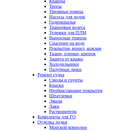
Кранцы
Тросы
Трюмные помпы
Насосы для лодок
Гидрокрылья
Транцевые колеса
Тележки для ПЛМ
Выносные транцы
Спасение на воде
Покрытия, винил, кожзам
Ткани, пленки, крепеж
Защита от кражи
Холодильники
Палубные люки
Ремонт судна
Смолы и грунты
Краски
Необрастающие покрытия
Шпатлевки
Эмали
Лаки
Растворители
Комплекты для ТО
Отделка лодки
Морской ковролин