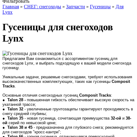
Фильтровать
Главная
»
СНЕГ: снегоходы
»
Запчасти
»
Гусеницы
»
Для
Lynx
Гусеницы для снегоходов
Lynx
Предлагаем Вам ознакомиться с ассортиментом гусениц для
снегоходов Lynx, и выбрать подходящую к вашей модели снегохода
гусеницу.
Уникальные задачи, решаемые снегоходами, требуют использования
высококачественных комплектующих, таких как гусеницы
Composit
Tracks
.
Основные отличия снегоходных гусениц
Composit Tracks
:
●
Talon 28 -
повышенная гибкость обеспечивает высокую скорость на
укатанной трассе;
●
Talon 32
- увеличенные грунтозацепы гарантируют проходимость в
снегу средней глубины;
●
Talon 35
- новая гусеница, сочетающая преимущества
32-ой
и
38-
ой
серий по невысокой цене;
●
Talon 38 и 45
- предназначена для глубокого снега;
рекомендуется
для снегоходов "кросс-кантри";
●
Talon 66
- горная гусеница, отличающяяся превосходной