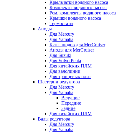
Крыльчатки водяного насоса
Комплекты водяного насоса
Рем. комплекты водяного насоса
Крышки водяного насоса
Термостаты
Аноды
Для Mercury
Для Yamaha
К-ты анодов для MerCruiser
Аноды для MerCruiser
Для Suzuki
Для Volvo Penta
Для китайских ПЛМ
Для валолинии
Для транцевых плит
Шестерни редуктора
Для Mercury
Для Yamaha
Ведущие
Передние
Задние
Для китайских ПЛМ
Валы редуктора
Для Mercury
Для Yamaha