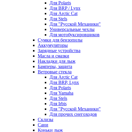
Для Polaris
Для BRP / Lynx
Для Arctic Cat
Для Stels
Для "Русской Механики"
Универсальные чехлы
Для мотобуксировщиков
Сумки для бензопилы
Аккумуляторы
Зарядные устройства
Масла и смазки
Накладки для лыж
Бамперы, защита
Ветровые стекла
Для Arctic Cat
Для BRP, Lynx
Для Polaris
Для Yamaha
Для Stels
Для Irbis
Для "Русской Механики"
Для прочих снегоходов
Склизы
Сани
Коньки лыж