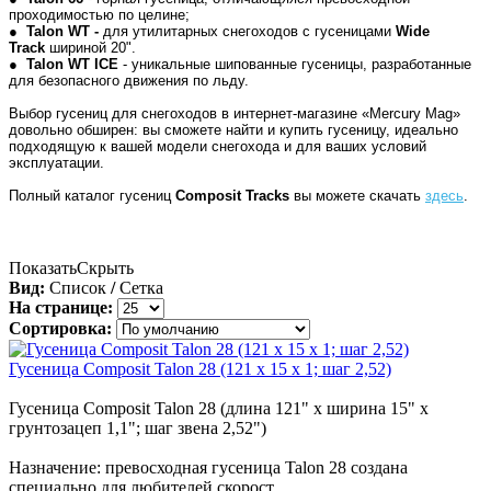
проходимостью по целине;
●
Talon WT -
для утилитарных снегоходов c гусеницами
Wide
Track
шириной 20".
●
Talon WT ICE
- уникальные шипованные гусеницы, разработанные
для безопасного движения по льду.
Выбор
гусениц для снегоходов
в интернет-магазине «Mercury Mag»
довольно обширен: вы сможете найти и купить гусеницу, идеально
подходящую к вашей модели снегохода и для ваших условий
эксплуатации.
Полный каталог гусениц
Composit Tracks
вы можете скачать
здесь
.
Показать
Скрыть
Вид:
Список
/
Сетка
На странице:
Сортировка:
Гусеница Composit Talon 28 (121 x 15 х 1; шаг 2,52)
Гусеница Composit Talon 28 (длина 121" x ширина 15" x
грунтозацеп 1,1"; шаг звена 2,52")
Назначение: превосходная гусеница Talon 28 создана
специально для любителей скорост..