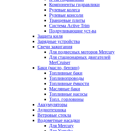
Компоненты гидравлики
Рулевые колеса
Рулевые консоли
Транцевые плиты
Система Active Trim
Подруливающие уст-ва
Защита киля
Зарядные устройства
Свечи зажигания
Для подвесных моторов Mercury
Для стационарных двигателей
MerCruiser
Баки (масло, бензин)
Топливные баки
Топливопроводы
Топливные ёмкости
Масляные баки
Топливные насосы
Топл. горловины
Аккумуляторы
Аудиотехника
Ветровые стекла
Водометные насадки
Для Mercury
Для Yamaha