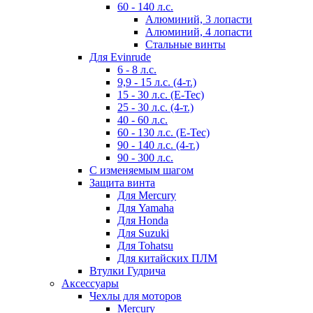
60 - 140 л.с.
Алюминий, 3 лопасти
Алюминий, 4 лопасти
Стальные винты
Для Evinrude
6 - 8 л.с.
9,9 - 15 л.с. (4-т.)
15 - 30 л.с. (E-Tec)
25 - 30 л.с. (4-т.)
40 - 60 л.с.
60 - 130 л.с. (E-Tec)
90 - 140 л.с. (4-т.)
90 - 300 л.с.
С изменяемым шагом
Защита винта
Для Mercury
Для Yamaha
Для Honda
Для Suzuki
Для Tohatsu
Для китайских ПЛМ
Втулки Гудрича
Аксессуары
Чехлы для моторов
Mercury