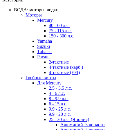
ВОДА: моторы, лодки
Моторы
Mercury
40 - 60 л.с.
75 - 115 л.с.
150 - 300 л.с.
Yamaha
Suzuki
Tohatsu
Parsun
2-тактные
4-тактные (карб.)
4-тактные (EFI)
Гребные винты
Для Mercury
2,5 - 3,5 л.с.
4 - 6 л.с.
8 - 9,9 л.с.
6 - 15 л.с.
9,9 - 25 л.с.
9.9 - 20 л.с.
25 - 30 л.с. (Япония)
Алюминий, 3 лопасти
Алюминий, 4 лопасти