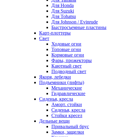
Для Honda
Для Suzuki
Для Tohatsu
Для Johnson / Evinrude
Быстросъемные пластины
Карт-плоттеры
Свет
Ходовые огни
Топовые огни
Кормовые огни
Фары, прожекторы
Каютный свет
Подводный свет
Якоря, лебедки
Подъемники (лифты)
Механические
Гидравлические
Сиденья, кресла
Аморт. стойки
Сиденья, кресла
Стойки кресел
Дельные вещи
Привальный брус
Замки, защелки