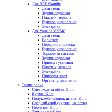
Для BRP Skandic
Двигатель
Задняя подвеска
Пластик, зеркала
Рулевое управление
Электрика
Для Yamaha VK540
Двигатель
Вариатор
Передняя подвеска
Рулевое управление
Тормозная система
Задняя подвеска
Привод гусеницы
Пластик, зеркала
Электрика
Приборы, свет
Органы управления
Экипировка
Снегоходная обувь Klim
Куртки Klim
Полукомбинезоны, штаны Klim
Средний слой (куртки, жилеты)
Перчатки Klim
Термобелье Klim