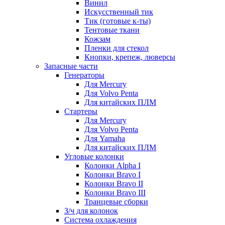
Винил
Искусственный тик
Тик (готовые к-ты)
Тентовые ткани
Кожзам
Пленки для стекол
Кнопки, крепеж, люверсы
Запасные части
Генераторы
Для Mercury
Для Volvo Penta
Для китайских ПЛМ
Стартеры
Для Mercury
Для Volvo Penta
Для Yamaha
Для китайских ПЛМ
Угловые колонки
Колонки Alpha I
Колонки Bravo I
Колонки Bravo II
Колонки Bravo III
Транцевые сборки
З/ч для колонок
Система охлаждения