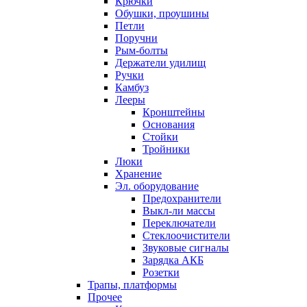
Крючки
Обушки, проушины
Петли
Поручни
Рым-болты
Держатели удилищ
Ручки
Камбуз
Лееры
Кронштейны
Основания
Стойки
Тройники
Люки
Хранение
Эл. оборудование
Предохранители
Выкл-ли массы
Переключатели
Стеклоочистители
Звуковые сигналы
Зарядка АКБ
Розетки
Трапы, платформы
Прочее