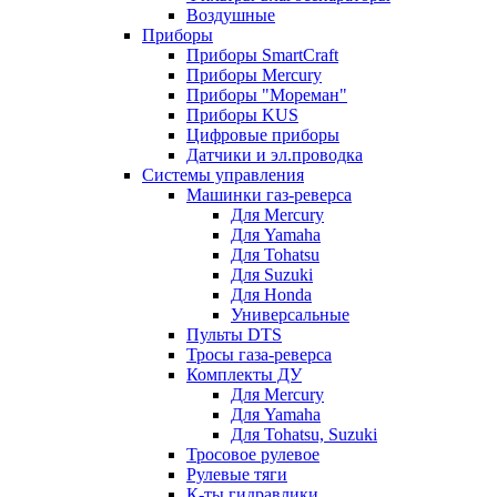
Воздушные
Приборы
Приборы SmartCraft
Приборы Mercury
Приборы "Мореман"
Приборы KUS
Цифровые приборы
Датчики и эл.проводка
Системы управления
Машинки газ-реверса
Для Mercury
Для Yamaha
Для Tohatsu
Для Suzuki
Для Honda
Универсальные
Пульты DTS
Тросы газа-реверса
Комплекты ДУ
Для Mercury
Для Yamaha
Для Tohatsu, Suzuki
Тросовое рулевое
Рулевые тяги
К-ты гидравлики