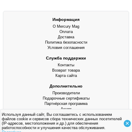
Информация
О Mercury Mag
Оплата
Доставка
Политика безопасности
Условия соглашения
Служба поддержки
Контакты
Возврат товара
Карта сайта
Дополнительно
Производители
Подарочные сертификаты
Партнёрская программа
Акции
Используя данный сайт, Вы соглашаетесь с использованием
файлов cookie и сервисов сбора технических данных посетителей
©
Mercury Mag
, 2013 - аксессуары для мототехники
×
(IP-адресов, местоположения и др.) для обеспечения
+7 (925) 116-01-48 ●
mercury-mag@mail.ru
работоспособности и улучшения качества обслуживания.