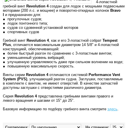
4-лопастной
гребной винт
Revolution 4
создан для лодок с мощными подвесными
моторами (200 л.с. и мощнее) и поворотно-откидных колонок
Bravo
I
и предназначен для:
● прогулочных судов;
● лодок понтонного типа;
● судов со сдовенной установкой моторов
● спортивных судов
Гребной винт
Revolution 4
, как и его 3-лопастной собрат
Tempest
Plus
, отличается максимальным диаметром 14 5/8" и 4-лопастной
конструкцией, обеспечивающей:
● более быстрый разгон по сравнению с 3-лопастным винтом;
● уменьшенный уровень вибраций;
● улучшенную управляемость даже при сильном волнении на воде;
● повышенную максимальную скорость.
Винты серии
Revolution 4
отличаются системой
Performance Vent
System (PVS)
, улучшающей разгон судна. Заглушки, поставляемые
в комплекте с винтом, не имеют отверстий. В качестве запчастей
доступны заглушки с отверстиями различного диаметра.
Серия
Revolution 4
представлена гребными винтами правого и
левого вращения и шагами от 15" до 25".
Базовую информацию по подбору гребного винта смотрите
здесь
.
Сортировка:
На странице: