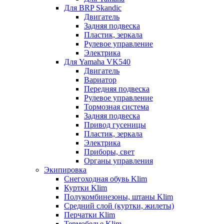
Для BRP Skandic
Двигатель
Задняя подвеска
Пластик, зеркала
Рулевое управление
Электрика
Для Yamaha VK540
Двигатель
Вариатор
Передняя подвеска
Рулевое управление
Тормозная система
Задняя подвеска
Привод гусеницы
Пластик, зеркала
Электрика
Приборы, свет
Органы управления
Экипировка
Снегоходная обувь Klim
Куртки Klim
Полукомбинезоны, штаны Klim
Средний слой (куртки, жилеты)
Перчатки Klim
Термобелье Klim