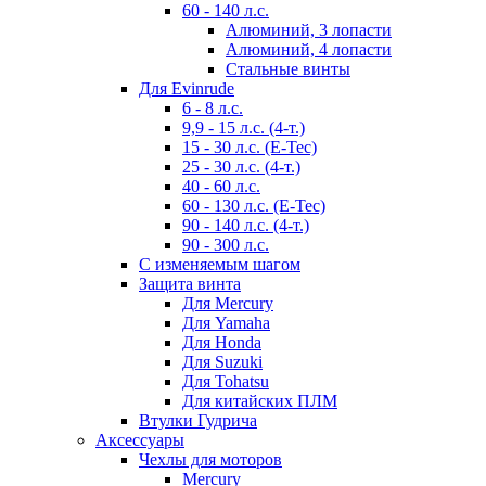
60 - 140 л.с.
Алюминий, 3 лопасти
Алюминий, 4 лопасти
Стальные винты
Для Evinrude
6 - 8 л.с.
9,9 - 15 л.с. (4-т.)
15 - 30 л.с. (E-Tec)
25 - 30 л.с. (4-т.)
40 - 60 л.с.
60 - 130 л.с. (E-Tec)
90 - 140 л.с. (4-т.)
90 - 300 л.с.
С изменяемым шагом
Защита винта
Для Mercury
Для Yamaha
Для Honda
Для Suzuki
Для Tohatsu
Для китайских ПЛМ
Втулки Гудрича
Аксессуары
Чехлы для моторов
Mercury