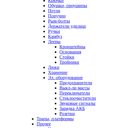
Крючки
Обушки, проушины
Петли
Поручни
Рым-болты
Держатели удилищ
Ручки
Камбуз
Лееры
Кронштейны
Основания
Стойки
Тройники
Люки
Хранение
Эл. оборудование
Предохранители
Выкл-ли массы
Переключатели
Стеклоочистители
Звуковые сигналы
Зарядка АКБ
Розетки
Трапы, платформы
Прочее