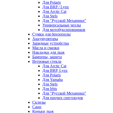
Для Polaris
Для BRP / Lynx
Для Arctic Cat
Для Stels
Для "Русской Механики"
Универсальные чехлы
Для мотобуксировщиков
Сумки для бензопилы
Аккумуляторы
Зарядные устройства
Масла и смазки
Накладки для лыж
Бамперы, защита
Ветровые стекла
Для Arctic Cat
Для BRP, Lynx
Для Polaris
Для Yamaha
Для Stels
Для Irbis
Для "Русской Механики"
Для прочих снегоходов
Склизы
Сани
Коньки лыж