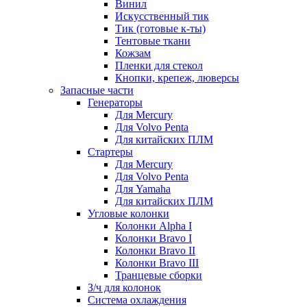
Винил
Искусственный тик
Тик (готовые к-ты)
Тентовые ткани
Кожзам
Пленки для стекол
Кнопки, крепеж, люверсы
Запасные части
Генераторы
Для Mercury
Для Volvo Penta
Для китайских ПЛМ
Стартеры
Для Mercury
Для Volvo Penta
Для Yamaha
Для китайских ПЛМ
Угловые колонки
Колонки Alpha I
Колонки Bravo I
Колонки Bravo II
Колонки Bravo III
Транцевые сборки
З/ч для колонок
Система охлаждения