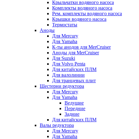
Крыльчатки водяного насоса
Комплекты водяного насоса
Рем. комплекты водяного насоса
Крышки водяного насоса
Термостаты
Аноды
Для Mercury
Для Yamaha
К-ты анодов для MerCruiser
Аноды для MerCruiser
Для Suzuki
Для Volvo Penta
Для китайских ПЛМ
Для валолинии
Для транцевых плит
Шестерни редуктора
Для Mercury
Для Yamaha
Ведущие
Передние
Задние
Для китайских ПЛМ
Валы редуктора
Для Mercury
Для Yamaha