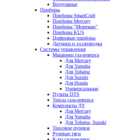
Воздушные
Приборы
Приборы SmartCraft
Приборы Mercury
Приборы "Мореман"
Приборы KUS
Цифровые приборы
Датчики и эл.проводка
Системы управления
Машинки газ-реверса
Для Mercury
Для Yamaha
Для Tohatsu
Для Suzuki
Для Honda
Универсальные
Пульты DTS
Тросы газа-реверса
Комплекты ДУ
Для Mercury
Для Yamaha
Для Tohatsu, Suzuki
Тросовое рулевое
Рулевые тяги
К-ты гидравлики