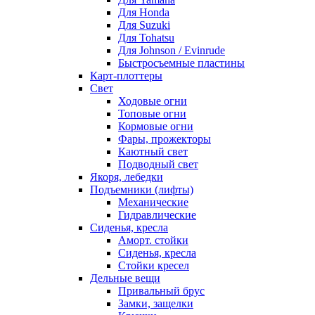
Для Honda
Для Suzuki
Для Tohatsu
Для Johnson / Evinrude
Быстросъемные пластины
Карт-плоттеры
Свет
Ходовые огни
Топовые огни
Кормовые огни
Фары, прожекторы
Каютный свет
Подводный свет
Якоря, лебедки
Подъемники (лифты)
Механические
Гидравлические
Сиденья, кресла
Аморт. стойки
Сиденья, кресла
Стойки кресел
Дельные вещи
Привальный брус
Замки, защелки