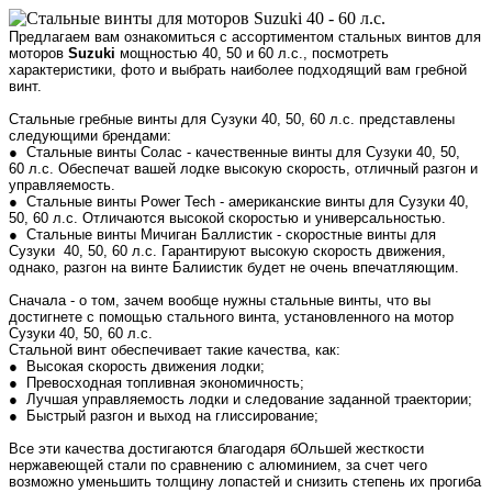
Предлагаем вам ознакомиться с ассортиментом стальных винтов для
моторов
Suzuki
мощностью 40, 50 и 60 л.с., посмотреть
характеристики, фото и выбрать наиболее подходящий вам гребной
винт.
Стальные гребные винты для Сузуки 40, 50, 60 л.с. представлены
следующими брендами:
● Стальные винты Солас - качественные винты для Сузуки 40, 50,
60 л.с. Обеспечат вашей лодке высокую скорость, отличный разгон и
управляемость.
● Стальные винты Power Tech - американские винты для Сузуки 40,
50, 60 л.с. Отличаются высокой скоростью и универсальностью.
● Стальные винты Мичиган Баллистик - скоростные винты для
Сузуки 40, 50, 60 л.с. Гарантируют высокую скорость движения,
однако, разгон на винте Балиистик будет не очень впечатляющим.
Сначала - о том, зачем вообще нужны стальные винты, что вы
достигнете с помощью стального винта, установленного на мотор
Сузуки 40, 50, 60 л.с.
Стальной винт обеспечивает такие качества, как:
● Высокая скорость движения лодки;
● Превосходная топливная экономичность;
● Лучшая управляемость лодки и следование заданной траектории;
● Быстрый разгон и выход на глиссирование;
Все эти качества достигаются благодаря бОльшей жесткости
нержавеющей стали по сравнению с алюминием, за счет чего
возможно уменьшить толщину лопастей и снизить степень их прогиба