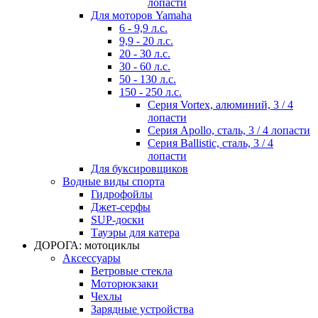
лопасти
Для моторов Yamaha
6 - 9,9 л.с.
9,9 - 20 л.с.
20 - 30 л.с.
30 - 60 л.с.
50 - 130 л.с.
150 - 250 л.с.
Серия Vortex, алюминий, 3 / 4
лопасти
Серия Apollo, сталь, 3 / 4 лопасти
Серия Ballistic, сталь, 3 / 4
лопасти
Для буксировщиков
Водные виды спорта
Гидрофойлы
Джет-серфы
SUP-доски
Тауэры для катера
ДОРОГА: мотоциклы
Аксессуары
Ветровые стекла
Моторюкзаки
Чехлы
Зарядные устройства