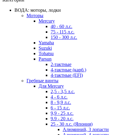
ВОДА: моторы, лодки
Моторы
Mercury
40 - 60 л.с.
75 - 115 л.с.
150 - 300 л.с.
Yamaha
Suzuki
Tohatsu
Parsun
2-тактные
4-тактные (карб.)
4-тактные (EFI)
Гребные винты
Для Mercury
2,5 - 3,5 л.с.
4 - 6 л.с.
8 - 9,9 л.с.
6 - 15 л.с.
9,9 - 25 л.с.
9.9 - 20 л.с.
25 - 30 л.с. (Япония)
Алюминий, 3 лопасти
Алюминий, 4 лопасти