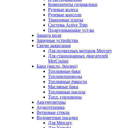
Компоненты гидравлики
Рулевые колеса
Рулевые консоли
Транцевые плиты
Система Active Trim
Подруливающие уст-ва
Защита киля
Зарядные устройства
Свечи зажигания
Для подвесных моторов Mercury
Для стационарных двигателей
MerCruiser
Баки (масло, бензин)
Топливные баки
Топливопроводы
Топливные ёмкости
Масляные баки
Топливные насосы
Топл. горловины
Аккумуляторы
Аудиотехника
Ветровые стекла
Водометные насадки
Для Mercury
Для Yamaha