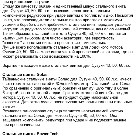
при приложении нагрузки.
Этому же качеству обязан и единственный минус стального винта
для Сузуки 40, 50, 60 л.с. - высокая вероятность поломки
компонентов редуктора при ударе винтом о топляк или дно. Несмотря
на то, что производители стальных винтов прилагают максимум
усилий в борьбе с этой проблемой, стальной винт передает ударные
нагрузки на редуктор гораздо в большей степени, чем алюминиевый.
Таким образом, стальной винт для Сузуки 40, 50, 60 л.с. является
наилучшим выбором для чистой акватории, где вероятность
"зацепить" лопастью винта о препятствие - минимальна.
Лучше всего использовать стальной винт для лодочного мотора
Сузуки 40, 50, 60 на море и/или чистой проверенной акватории, где он
может реализовать свои возможности на 100%.
Вкратце - о каждой марке стальных винтов для Сузуки 40, 50, 60 л.с.
Стальные в
инты Solas
Тайваньские стальные винты Солас для Сузуки 40, 50, 60 л.с. имеют
свою геометрию лопастей и бОльший диаметр. Стальной винт Солас
(по сравнению с оригинальным) обеспечивает лучшую тягу и более
быстрый разгон тяжелой лодки. При этом стальной винт Солас для
мотора Сузуки 40, 50, 60 л.с. не придаст судну максимальной
скорости. Для этого лучше воспользоваться оригинальным стальным
винтом.
Резиновая одноразовая ступица является неотъемлемой частью
стального винта Солас для мотора Сузуки 40, 50, 60 л.с. Она
защищает компоненты редуктора при ударе и не подлежит замене
при проворачивании.
Стальные в
инты Power Tech