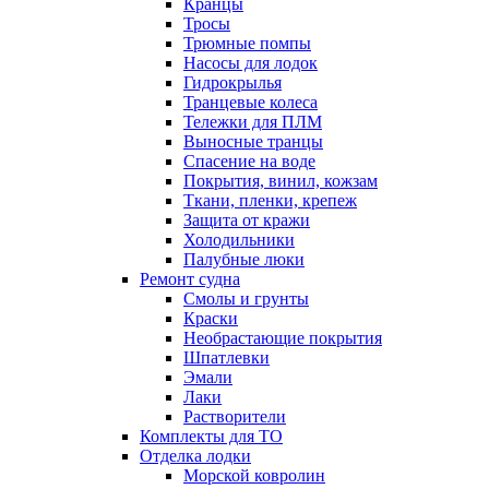
Кранцы
Тросы
Трюмные помпы
Насосы для лодок
Гидрокрылья
Транцевые колеса
Тележки для ПЛМ
Выносные транцы
Спасение на воде
Покрытия, винил, кожзам
Ткани, пленки, крепеж
Защита от кражи
Холодильники
Палубные люки
Ремонт судна
Смолы и грунты
Краски
Необрастающие покрытия
Шпатлевки
Эмали
Лаки
Растворители
Комплекты для ТО
Отделка лодки
Морской ковролин