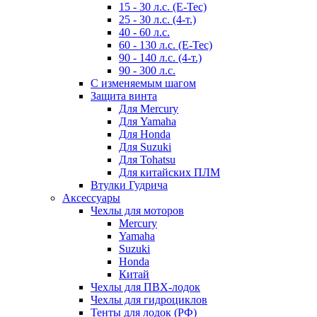
15 - 30 л.с. (E-Tec)
25 - 30 л.с. (4-т.)
40 - 60 л.с.
60 - 130 л.с. (E-Tec)
90 - 140 л.с. (4-т.)
90 - 300 л.с.
С изменяемым шагом
Защита винта
Для Mercury
Для Yamaha
Для Honda
Для Suzuki
Для Tohatsu
Для китайских ПЛМ
Втулки Гудрича
Аксессуары
Чехлы для моторов
Mercury
Yamaha
Suzuki
Honda
Китай
Чехлы для ПВХ-лодок
Чехлы для гидроциклов
Тенты для лодок (РФ)