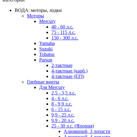
ВОДА: моторы, лодки
Моторы
Mercury
40 - 60 л.с.
75 - 115 л.с.
150 - 300 л.с.
Yamaha
Suzuki
Tohatsu
Parsun
2-тактные
4-тактные (карб.)
4-тактные (EFI)
Гребные винты
Для Mercury
2,5 - 3,5 л.с.
4 - 6 л.с.
8 - 9,9 л.с.
6 - 15 л.с.
9,9 - 25 л.с.
9.9 - 20 л.с.
25 - 30 л.с. (Япония)
Алюминий, 3 лопасти
Алюминий, 4 лопасти