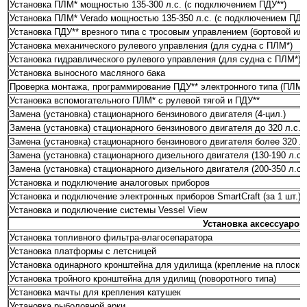
Установка ПЛМ* мощностью 135-300 л.с. (с подключением ПДУ**)
Установка ПЛМ* Verado мощностью 135-350 л.с. (с подключением ПДУ*
Установка ПДУ** врезного типа с тросовым управлением (бортовой ил
Установка механического рулевого управления (для судна с ПЛМ*)
Установка гидравлического рулевого управления (для судна с ПЛМ*)
Установка выносного масляного бака
Проверка монтажа, программирование ПДУ** электронного типа (ПЛМ* 
Установка вспомогательного ПЛМ* с рулевой тягой и ПДУ**
Замена (установка) стационарного бензинового двигателя (4-цил.)
Замена (установка) стационарного бензинового двигателя до 320 л.с. (6
Замена (установка) стационарного бензинового двигателя более 320 л.с.
Замена (установка) стационарного дизельного двигателя (130-190 л.с.)
Замена (установка) стационарного дизельного двигателя (200-350 л.с.)
Установка и подключение аналоговых приборов
Установка и подключение электронных приборов SmartCraft (за 1 шт.)
Установка и подключение системы Vessel View
Установка аксессуаров
Установка топливного фильтра-влагосепаратора
Установка платформы с летсницей
Установка одинарного кронштейна для удилища (крепление на плоскос
Установка тройного кронштейна для удилищ (поворотного типа)
Установка мачты для крепления катушек
Установка рыболовной арки