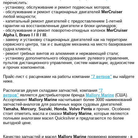
перечислить:
- установку, обслуживание и ремонт подвесных моторов;
- обслуживание и ремонт стационарных двигателей
MerCruiser
любой мощности;
- капитальный ремонт двигателей с предоставлением 1-летней
гарантии на восстановленные двигатели и блоки цилиндров;
- обслуживание и ремонт поворотно-откидных колонок
MerCruiser
Alpha I, Bravo I / II / III
.
- замену и установку стационарных двигателей как на территории
сервисного центра, так и с выездом механика на место базирования
судна клиента;
- ремонт гребных винтов из алюминия и нержавеющей стали;
- установку дополнительного оборудования: рулевого управления,
пультов дистанционного управления, систем навигации, аудиосистем
и прочих компонентов.
Прайс-лист с расценками на работы компании
"7 ветров"
вы найдете
ниже.
Располагая двумя складами запчастей, компания
"7
ветров"
является дистрибьютором бренда
Mallory Marine
(США).
Ассортимент
Mallory Marine
насчитывает более 3000 наименований
запчастей-аналогов для различных марок судовых двигателей:
Yamaha
,
Mercury
,
Suzuki
,
Honda
,
Volvo Penta
и прочих. Особенно
стоит отметить масла и смазки
Mallory Marine
, которые являются
полными аналогами масел Quicksilver и предлагаются по более
выгодной цене.
Качество запчастей и масел
Mallory Marine
проверено временем - в