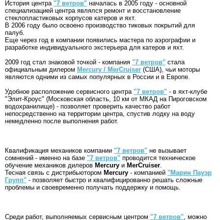
История центра
"7 ветров"
началась в 2005 году - основной
специализацией центра являлся ремонт и восстановление
стеклопластиковых корпусов катеров и яхт.
В 2006 году было освоено производство тиковых покрытий для
палуб.
Еще через год в компании появились мастера по аэрографии и
разработке индивидуального экстерьера для катеров и яхт.
2009 год стал знаковой точкой - компания
"7 ветров"
стала
официальным дилером
Mercury / MerCruiser
(США), чьи моторы
являются одними из самых популярных в России и в Европе.
Удобное расположение сервисного центра
"7 ветров"
- в яхт-клубе
"Элит-Кроус" (Московская область, 10 км от МКАД на Пироговском
водохранилище) - позволяет проверить качество работ
непосредственно на территории центра, спустив лодку на воду
немедленно после выполнения работ.
Квалификация механиков компании
"7 ветров"
не вызывает
сомнений - именно на базе
"7 ветров"
проводится техническое
обучение механиков дилеров
Mercury
и
MerCruiser
.
Тесная связь с дистрибьютором
Mercury
- компанией
"Марин Пауэр
Групп"
- позволяет быстро и квалифицированно решать сложные
проблемы и своевременно получать поддержку и помощь.
Среди работ, выполняемых сервисным центром
"7 ветров"
, можно