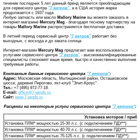
течение последних 5 лет данный бренд является преобладающим
для сервисного центра
"7 ветров"
, а в США история марки
продолжается с 1937 года.
Любую запчасть или масло
Mallory Marine
вы можете заказать в
интернет-магазине
Mercury Mag
- благодаря тесному партнерству на
товары
Mallory Marine
распространяется бесплатная доставка.
В летний период сервисный центр
"7 ветров"
работает без
выходных, с восхода и до заката солнца.
Интернет-магазин
Mercury Mag
предлагает вам воспользоваться
услугами сервисного центра
"7 ветров"
- высококвалифицированные
специалисты сэкономят ваше время, быстро и качественно выполнив
требуемые работы.
Контакные данные сервисного центра
"7 ветров"
:
Адрес:
Московская область, Мытищинский район, Осташковское
шоссе, деревня Пирогово, яхт-клуб "Элит-Кроус".
Тел.:
+7 (495) 972-77-18.
E-mail:
office@7-winds.ru
Сайт:
www.7-winds.ru
Расценки на некоторые услуги сервисного центра
"7 ветров"
:
Установка моторов / приб
Установка ПЛМ* мощностью 15-30 л.с. (с подключением ПДУ**)
Установка ПЛМ* мощностью 40-70 л.с. (с подключением ПДУ**)
Установка ПЛМ* мощностью 75-125 л.с. (с подключением ПДУ**)