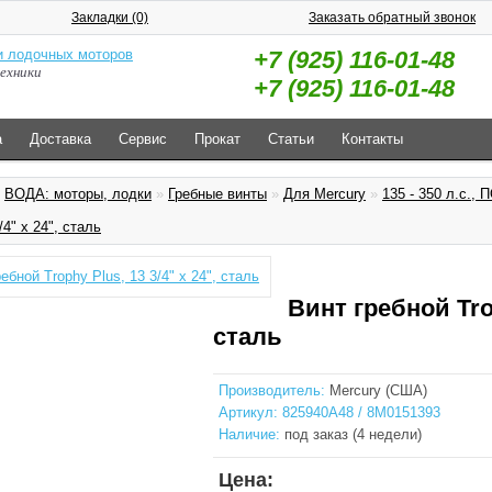
Закладки (0)
Заказать обратный звонок
+7 (925) 116-01-48
ехники
+7 (925) 116-01-48
а
Доставка
Сервис
Прокат
Статьи
Контакты
»
ВОДА: моторы, лодки
»
Гребные винты
»
Для Mercury
»
135 - 350 л.с., П
/4" x 24", сталь
Винт гребной Trop
сталь
Производитель:
Mercury (США)
Артикул:
825940A48 / 8M0151393
Наличие:
под заказ (4 недели)
Цена: