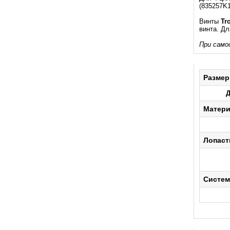
(835257K1
Винты
Tr
винта. Д
При само
Разме
Д
Матер
Лопаст
Систем