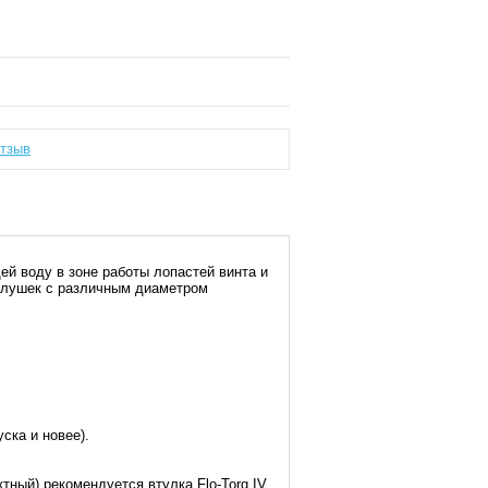
отзыв
ей воду в зоне работы лопастей винта и
глушек с различным диаметром
уска и новее).
ктный) рекомендуется втулка Flo-Torq IV