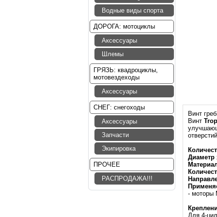
Водные виды спорта
ДОРОГА: мотоциклы
Аксессуары
Шлемы
ГРЯЗЬ: квадроциклы,
мотовездеходы
Аксессуары
СНЕГ: снегоходы
Винт греб
Винт
Tro
Аксессуары
улучшающ
Запчасти
отверстий
Экипировка
Количест
Диаметр 
ПРОЧЕЕ
Материал
Количест
РАСПРОДАЖА!!!
Направл
Применя
- моторы 
Креплени
Д
ля 4-ци