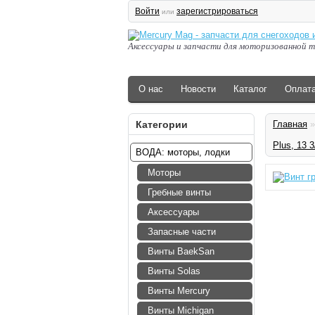
Войти
зарегистрироваться
или
Аксессуары и запчасти для моторизованной т
О нас
Новости
Каталог
Оплат
Категории
Главная
Plus, 13 3
ВОДА: моторы, лодки
Моторы
Гребные винты
Аксессуары
Запасные части
Винты BaekSan
Винты Solas
Винты Mercury
Винты Michigan