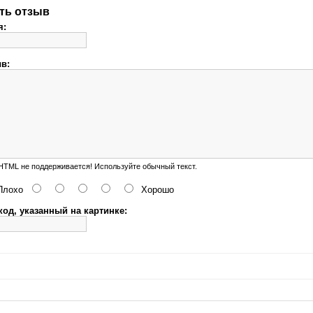
ть отзыв
я:
в:
TML не поддерживается! Используйте обычный текст.
Плохо
Хорошо
код, указанный на картинке: