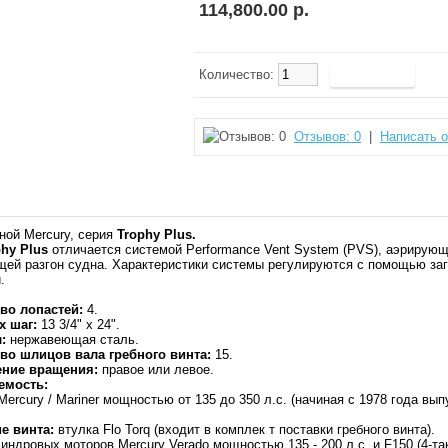
114,800.00 р.
Количество:
Отзывов: 0
|
Написать 
ной Mercury, серия
Trophy Plus
.
phy
Plus
отличается системой Performance Vent System (PVS), аэрирующ
ей разгон судна. Характеристики системы регулируются с помощью за
.
во лопастей:
4.
х шаг:
13 3/4" x 24".
:
нержавеющая сталь.
во шлицов вала гребного винта:
15.
ение вращения:
правое или левое.
емость:
Mercury / Mariner мощностью от 135 до 350 л.с. (начиная с 1978 года вып
е винта:
втулка Flo Torq (входит в комплек т поставки гребного винта).
линдровых моторов Mercury Verado мощностью 135 - 200 л.с. и F150 (4-та