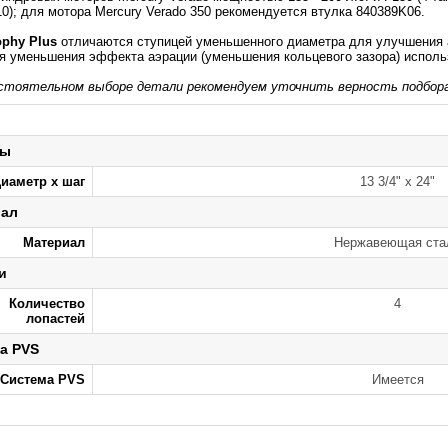
0); для мотора Mercury Verado 350 рекомендуется втулка 840389K06.
ophy Plus
отличаются ступицей уменьшенного диаметра для улучшения 
ля уменьшения эффекта аэрации (уменьшения кольцевого зазора) исполь
стоятельном выборе детали рекомендуем уточнить верность подбора
ры
иаметр х шаг
13 3/4" x 24"
иал
Материал
Нержавеющая ста
и
Количество
4
лопастей
а PVS
Система PVS
Имеется