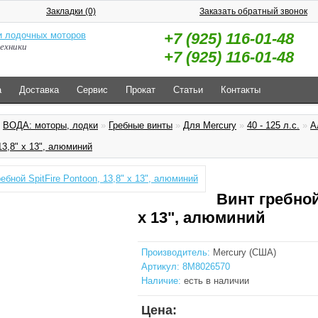
Закладки (0)
Заказать обратный звонок
+7 (925) 116-01-48
ехники
+7 (925) 116-01-48
а
Доставка
Сервис
Прокат
Статьи
Контакты
»
ВОДА: моторы, лодки
»
Гребные винты
»
Для Mercury
»
40 - 125 л.с.
»
А
13,8" x 13", алюминий
Винт гребной 
x 13", алюминий
Производитель:
Mercury (США)
Артикул:
8M8026570
Наличие:
есть в наличии
Цена: