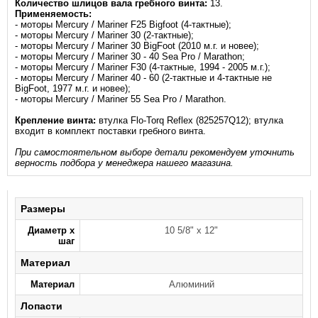
Количество шлицов вала гребного винта:
13.
Применяемость:
- моторы Mercury / Mariner F25 Bigfoot (4‑тактные);
- моторы Mercury / Mariner 30 (2‑тактные);
- моторы Mercury / Mariner 30 BigFoot (2010 м.г. и новее);
- моторы Mercury / Mariner 30 ‑ 40 Sea Pro / Marathon;
- моторы Mercury / Mariner F30 (4‑тактные, 1994 - 2005 м.г.);
- моторы Mercury / Mariner 40 ‑ 60 (2-тактные и 4-тактные не
BigFoot, 1977 м.г. и новее);
- моторы Mercury / Mariner 55 Sea Pro / Marathon.
Крепление винта:
втулка Flo-Torq Reflex (825257Q12); втулка
входит в комплект поставки гребного винта.
При самостоятельном выборе детали рекомендуем уточнить
верность подбора у менеджера нашего магазина.
Размеры
Диаметр х
10 5/8" x 12"
шаг
Материал
Материал
Алюминий
Лопасти