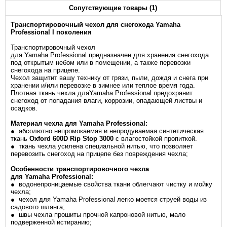
Сопутствующие товары (1)
Транспортировочный ч
ехол для снегохода
Yamaha
Professional I поколения
Транспортировочный чехол
для Yamaha
Professional
предназначен для хранения снегохода
под открытым небом или в помещении, а также перевозки
снегохода на прицепе.
Чехол защитит вашу технику от грязи, пыли, дождя и снега при
хранении и/или перевозке в зимнее или теплое время года.
Плотная ткань чехла дляYamaha
Professional
предохранит
снегоход от попадания влаги, коррозии, опадающей листвы и
осадков.
Материал чехла для Yamaha
Professional
:
● абсолютно непромокаемая и непродуваемая синтетическая
ткань
Oxford 600D Rip Stop 3000
с влагостойкой пропиткой.
● ткань чехла усилена специальной нитью, что позволяет
перевозить снегоход на прицепе без повреждения чехла;
Особенности транспортировочного чехла
для
Yamaha
Professional
:
● водонепроницаемые свойства ткани облегчают чистку и мойку
чехла;
● чехол для Yamaha
Professional
легко моется струей воды из
садового шланга;
● швы чехла прошиты прочной капроновой нитью, мало
подверженной истиранию;