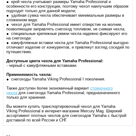
● крой чехла учитывает размеры Yamaha
Professional
и
особенности его конструкции, поэтому чехол наилучшим образом
подходит только для данной модели;
● удобная сумка чехла обеспечивает минимальные размеры в
сложенном виде.
● чехол для Yamaha
Professional
имеет отверстие на молнии,
позволяющее заправлять снегоход топливом, не снимая чехла;
● специальные крепежные ремни чехла надежно фиксируют его
на снегоходе.
● камуфляжные вставки чехла для Yamaha
Professional
выгодно
отличают изделие от конкурентов, и привлекут взгляд соседей по
путешествию.
Доступные цвета чехла для
Yamaha
Professional
:
- черный с камуфляжными вставками.
Применяемость чехла
:
● снегоходы Yamaha Viking Professional I поколения.
Также доступен более экономичный вариант
стояночного
чехла
для снегохода Yamaha
Professional
, предназначенного
только для хранения.
Вы можете купить транспортировочный чехол для Yamaha
Viking
Professional
в интернет-магазине Mercury Mag. Широкий
ассортимент плотных чехлов для снегоходов Yamaha с быстрой
доставкой по всей России и СНГ.