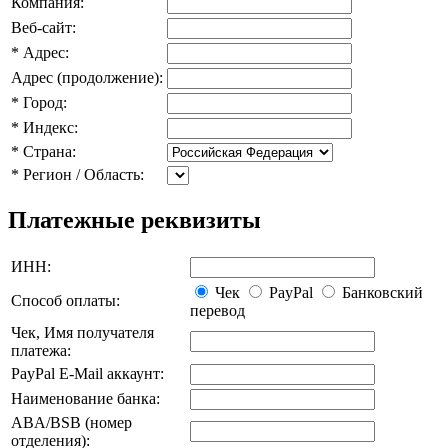
Компания:
Веб-сайт:
*
Адрес:
Адрес (продолжение):
*
Город:
*
Индекс:
*
Страна:
*
Регион / Область:
Платежные реквизиты
ИНН:
Чек
PayPal
Банковский
Способ оплаты:
перевод
Чек, Имя получателя
платежа:
PayPal E-Mail аккаунт:
Наименование банка:
ABA/BSB (номер
отделения):